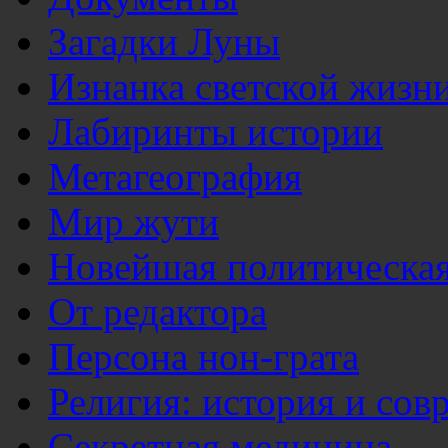
Загадки Луны
Изнанка светской жизн
Лабиринты истории
Метагеография
Мир жути
Новейшая политическая
От редактора
Персона нон-грата
Религия: история и сов
Секретная медицина