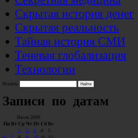
Скрытая история денег
Скрытая реальность
Тайная история СМИ
Теневая глобализация
Технологии
Искать:
Записи по датам
Июль 2009
Пн
Вт
Ср
Чт
Пт
Сб
Вс
1
2
3
4
5
6
7
8
9
10
11
12