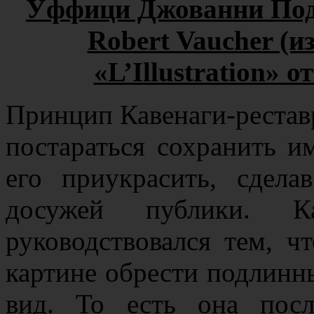
Уффици Джованни Подж
Robert Vaucher (и
«L’Illustration» о
Принцип Кавенаги-реставр
постараться сохранить и
его приукрасить, сдела
досужей публики. К
руководствовался тем, ч
картине обрести подлинн
вид. То есть она пос