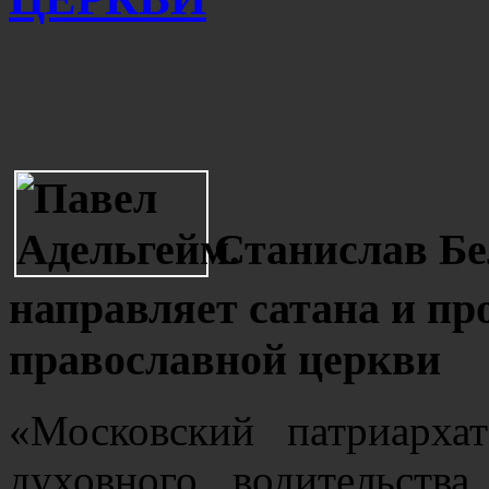
Станислав Бе
направляет сатана и пр
православной церкви
«Московский патриарха
духовного водительств