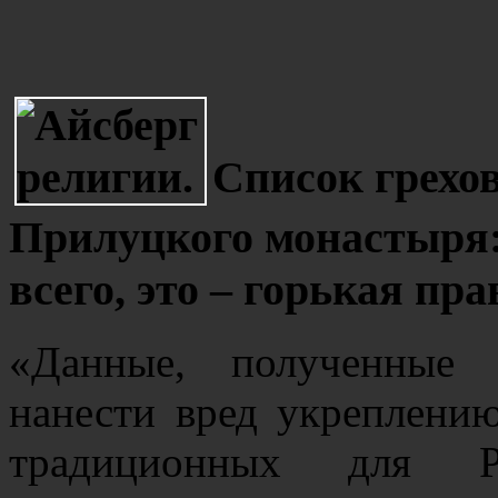
Список грехов
Прилуцкого монастыря: в
всего, это – горькая пра
«Данные, полученные 
нанести вред укреплени
традиционных для Р