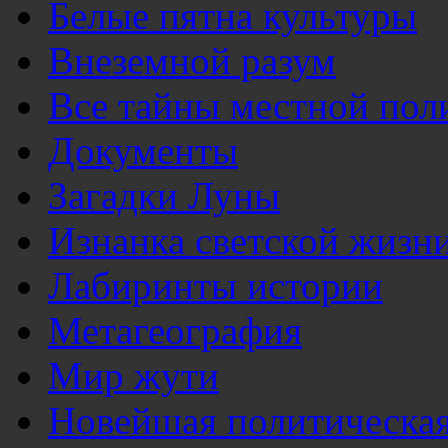
Белые пятна культуры
Внеземной разум
Все тайны местной пол
Документы
Загадки Луны
Изнанка светской жизн
Лабиринты истории
Метагеография
Мир жути
Новейшая политическая