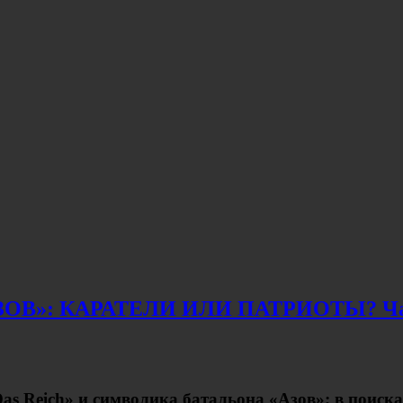
В»: КАРАТЕЛИ ИЛИ ПАТРИОТЫ? Ча
s Reich» и символика батальона «Азов»; в поиска