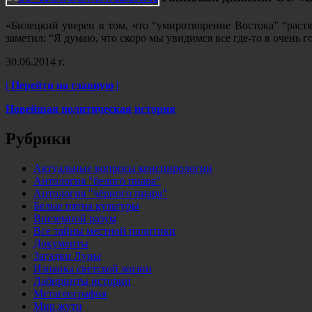
«Билецкий уверен в том, что “умиротворение Востока” “растя
заметил: “Я думаю, что скоро мы увидимся все где-то в очень 
30.06.2014 г.
| Перейти на главную |
Новейшая политическая история
Рубрики
Актуальные вопросы конспирологии
Антология "белого пиара"
Антология "чёрного пиара"
Белые пятна культуры
Внеземной разум
Все тайны местной политики
Документы
Загадки Луны
Изнанка светской жизни
Лабиринты истории
Метагеография
Мир жути