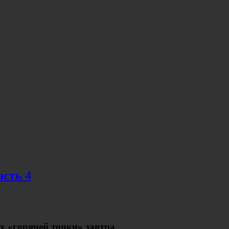
сть 4
х «горячей точки» завтра