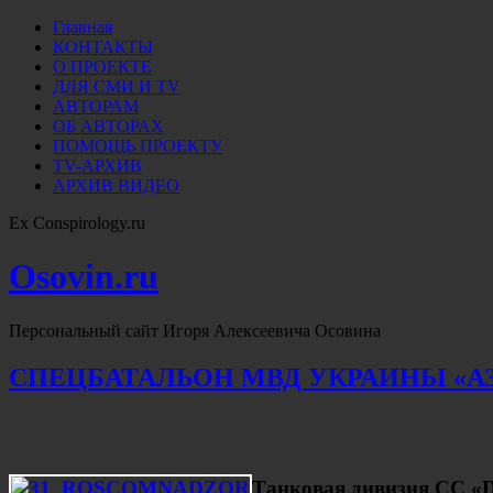
Главная
КОНТАКТЫ
О ПРОЕКТЕ
ДЛЯ СМИ И TV
АВТОРАМ
ОБ АВТОРАХ
ПОМОЩЬ ПРОЕКТУ
TV-АРХИВ
АРХИВ ВИДЕО
Ex Conspirology.ru
Osovin.ru
Персональный сайт Игоря Алексеевича Осовина
СПЕЦБАТАЛЬОН МВД УКРАИНЫ «АЗО
Танковая дивизия СС «Da