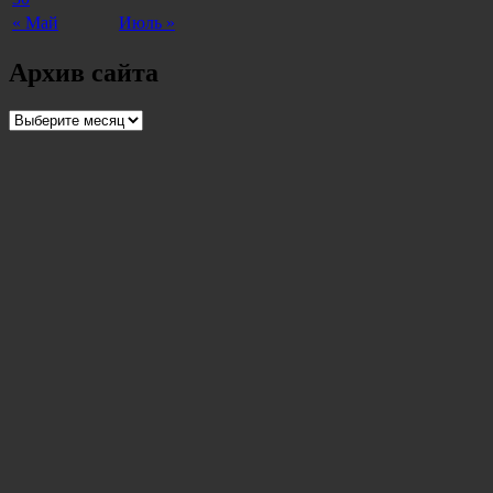
« Май
Июль »
Архив сайта