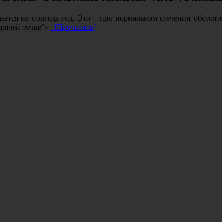
нется на полгода-год. Это – при нормальном стечении обстоятел
горячей точке”»
[Прочитать]