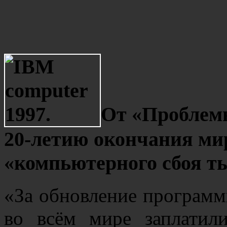
От «Проблемы
20-летию окончания ми
«компьютерного сбоя т
«За обновление программ
во всём мире заплатил