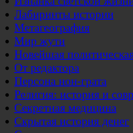
Изнанка светской жизн
Лабиринты истории
Метагеография
Мир жути
Новейшая политическая
От редактора
Персона нон-грата
Религия: история и сов
Секретная медицина
Скрытая история денег