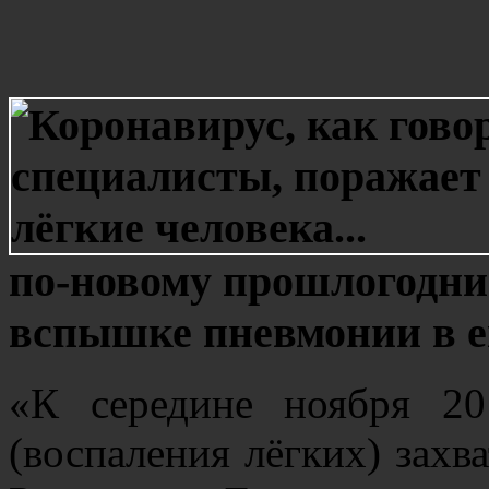
по-новому прошлогодни
вспышке пневмонии в е
«К середине ноября 2
(воспаления лёгких) захв