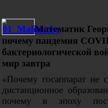
Математик Геор
почему пандемия COVID
бактериологической во
мир завтра
«Почему госаппарат не 
дистанционное образован
почему в эпоху постг