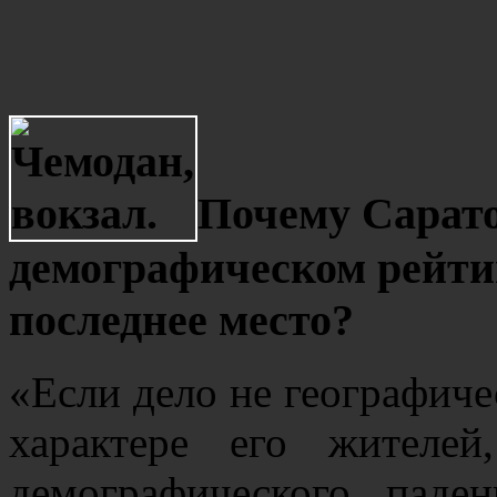
Почему Сарато
демографическом рейти
последнее место?
«Если дело не географиче
характере его жителе
демографического паде