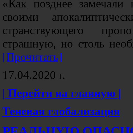
«Как позднее замечали 
своими апокалиптичес
странствующего проп
страшную, но столь нео
[Прочитать]
17.04.2020 г.
| Перейти на главную |
Теневая глобализация
РЕАЛЬНУЮ ОПАСН