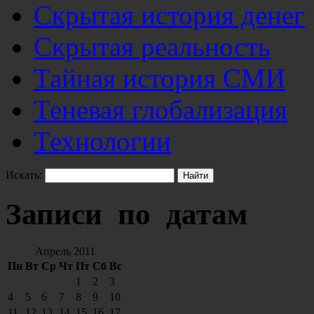
Скрытая история денег
Скрытая реальность
Тайная история СМИ
Теневая глобализация
Технологии
Искать:
Записи по датам
Апрель 2011
Пн
Вт
Ср
Чт
Пт
Сб
Вс
1
2
3
4
5
6
7
8
9
10
11
12
13
14
15
16
17