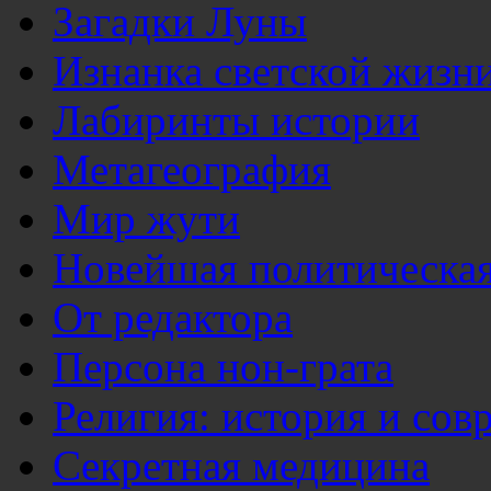
Загадки Луны
Изнанка светской жизн
Лабиринты истории
Метагеография
Мир жути
Новейшая политическая
От редактора
Персона нон-грата
Религия: история и сов
Секретная медицина