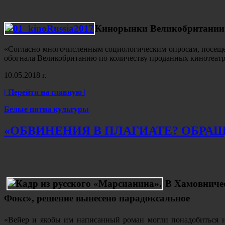
Кинорынки Великобритании и
«Согласно многочисленным социологическим опросам, посещен
обогнала Великобританию по количеству проданных кинотеатр
10.05.2018 г.
| Перейти на главную |
Белые пятна культуры
«ОБВИНЕНИЯ В ПЛАГИАТЕ? ОБРАЩ
В Хамовниче
Фокс», решение вынесено парадоксальное
«Вейер и якобы им написанный роман могли понадобиться н