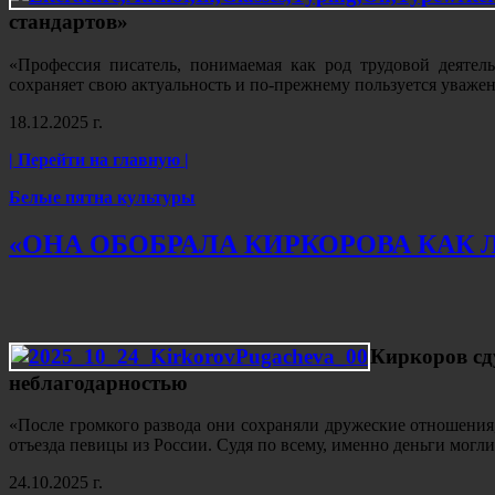
стандартов»
«Профессия писатель, понимаемая как род трудовой деяте
сохраняет свою актуальность и по-прежнему пользуется уваже
18.12.2025 г.
| Перейти на главную |
Белые пятна культуры
«ОНА ОБОБРАЛА КИРКОРОВА КАК 
Киркоров сду
неблагодарностью
«После громкого развода они сохраняли дружеские отношения,
отъезда певицы из России. Судя по всему, именно деньги могли
24.10.2025 г.