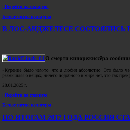
| Перейти на главную |
Белые пятна культуры
В ЛОС-АНДЖЕЛЕСЕ СОСТОЯЛИСЬ
О смерти кинорежиссёра сообщил
«Курение было чем-то, что я любил абсолютно. Это было час
размышляя о вещах; ничего подобного в мире нет, это так пре
28.01.2025 г.
| Перейти на главную |
Белые пятна культуры
ПО ИТОГАМ 2017 ГОДА РОССИЯ 