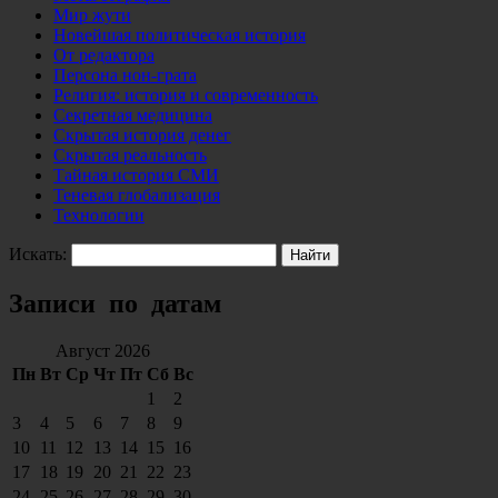
Мир жути
Новейшая политическая история
От редактора
Персона нон-грата
Религия: история и современность
Секретная медицина
Скрытая история денег
Скрытая реальность
Тайная история СМИ
Теневая глобализация
Технологии
Искать:
Записи по датам
Август 2026
Пн
Вт
Ср
Чт
Пт
Сб
Вс
1
2
3
4
5
6
7
8
9
10
11
12
13
14
15
16
17
18
19
20
21
22
23
24
25
26
27
28
29
30