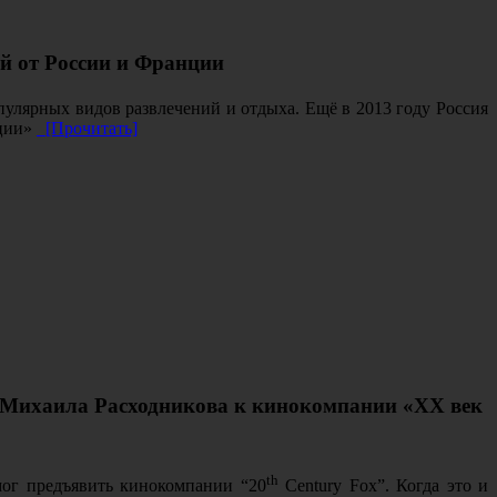
й от России и Франции
улярных видов развлечений и отдыха. Ещё в 2013 году Россия
нции»
[Прочитать]
 Михаила Расходникова к кинокомпании «ХХ век
th
мог предъявить кинокомпании “20
Century Fox”. Когда это и