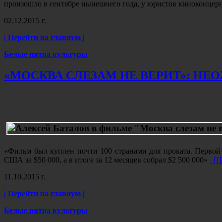
произошло в сентябре нынешнего года, у юристов киноконцерн
02.12.2015 г.
| Перейти на главную |
Белые пятна культуры
«МОСКВА СЛЕЗАМ НЕ ВЕРИТ»: Н
«Фильм был куплен почти 100 странами для проката. Первой
США за $50 000, а в итоге за 12 месяцев собрал $2 500 000»
[Пр
11.10.2015 г.
| Перейти на главную |
Белые пятна культуры