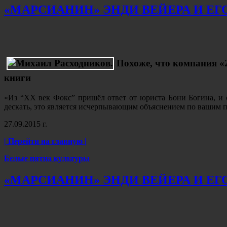
«МАРСИАНИН» ЭНДИ ВЕЙЕРА И ЕГО 
Похоже, что компания
«
книги
«Из “ХХ век Фокс” пришёл ответ от юриста Бони Богина, и он
дескать, это является исчерпывающим объяснением по вашим 
27.09.2015 г.
| Перейти на главную |
Белые пятна культуры
«МАРСИАНИН» ЭНДИ ВЕЙЕРА И ЕГО 