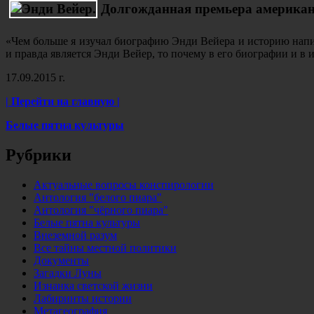
Долгожданная премьера американ
«Чем больше я изучал биографию Энди Вейера и историю напис
и правда является Энди Вейер, то почему в его биографии и 
17.09.2015 г.
| Перейти на главную |
Белые пятна культуры
Рубрики
Актуальные вопросы конспирологии
Антология "белого пиара"
Антология "чёрного пиара"
Белые пятна культуры
Внеземной разум
Все тайны местной политики
Документы
Загадки Луны
Изнанка светской жизни
Лабиринты истории
Метагеография