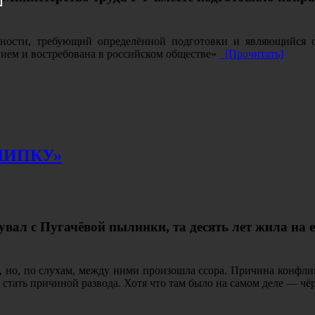
льности, требующий определённой подготовки и являющийся 
нием и востребована в российском обществе»
[Прочитать]
ЛИПКУ»
вал с Пугачёвой пылинки, та десять лет жила на е
 но, по слухам, между ними произошла ссора. Причина конфликт
 стать причиной развода. Хотя что там было на самом деле — чёр