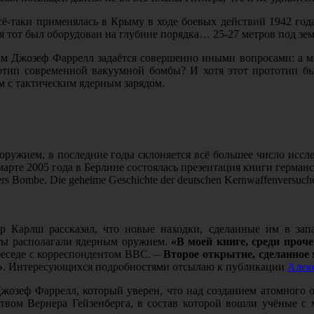
 всё-таки применялась в Крыму в ходе боевых действий 1942 г
я тот был оборудован на глубине порядка… 25-27 метров под зем
сам Джозеф Фаррелл задаётся совершенно иными вопросами: а 
тотип современной вакуумной бомбы? И хотя этот прототип б
м с тактическим ядерным зарядом.
 оружием, в последние годы склоняется всё большее число иссле
арте 2005 года в Берлине состоялась презентация книги германс
 Bombe. Die geheime Geschichte der deutschen Kernwaffenversuch
р Карлш рассказал, что новые находки, сделанные им в зап
сты располагали ядерным оружием.
«В моей книге, среди проч
 беседе с корреспондентом
BBC
. –
Второе открытие, сделанное
»
. Интересующихся подробностями отсылаю к публикации
Алек
жозеф Фаррелл, который уверен, что над созданием атомного о
твом Вернера Гейзенберга, в состав которой вошли учёные с м