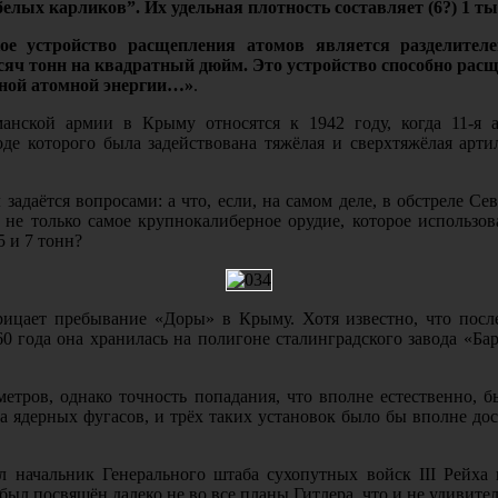
лых карликов”. Их удельная плотность составляет (6?) 1 ты
нское устройство расщепления атомов является раздели
ысяч тонн на квадратный дюйм. Это устройство способно рас
вной атомной энергии…»
.
нской армии в Крыму относятся к 1942 году, когда 11-я 
де которого была задействована тяжёлая и сверхтяжёлая арти
задаётся вопросами: а что, если, на самом деле, в обстреле С
 и не только самое крупнокалиберное орудие, которое использ
5 и 7 тонн?
ицает пребывание «Доры» в Крыму. Хотя известно, что после
 года она хранилась на полигоне сталинградского завода «Бар
метров, однако точность попадания, что вполне естественно, 
а ядерных фугасов, и трёх таких установок было бы вполне до
л начальник Генерального штаба сухопутных войск
III
Рейха г
 был посвящён далеко не во все планы Гитлера, что и не удивите