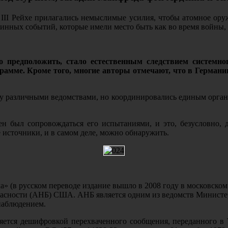
III Рейхе прилагались немыслимые усилия, чтобы атомное оружи
инных событий, которые имели место быть как во время войны, 
предположить, стало естественным следствием системного
рамме. Кроме того, многие авторы отмечают, что в Германи
у различными ведомствами, но координировались единым органо
ен был сопровождаться его испытаниями, и это, безусловно,
е источники, и в самом деле, можно обнаружить.
а» (в русском переводе издание вышло в 2008 году в московско
опасности (АНБ) США. АНБ является одним из ведомств Министе
наблюдением.
ляется дешифровкой перехваченного сообщения, переданного в