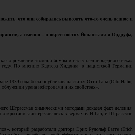
ложить, что они собирались вывозить что-то очень ценное и
Тюрингии, а именно – в окрестностях Йонашталя и Ордруфа,
сказ о рождении атомной бомбы и наступлении ядерного века»
 году. По мнению Картера Хидрика, в нацистской Германии
аре 1939 года была опубликована статья Отто Гана (Otto Hahn,
и облучении урана нейтронами и их свойствах».
 чего Штрассман химическими методами доказал факт деления.
м открытием заинтересовались в вермахте. И Ган, и Штрассман
в», который разработали доктора Эрих Рудольф Багге (Erich
4 года был доведён до такой эффективности, что всего за один