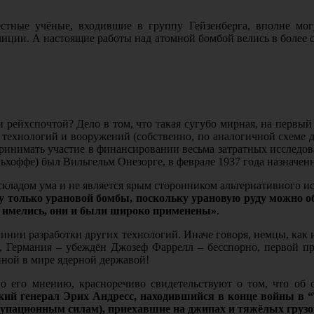
естные учёные, входившие в группу Гейзенберга, вполне мо
лиции. А настоящие работы над атомной бомбой велись в более
рейхспочтой? Дело в том, что такая сугубо мирная, на первый в
 технологий и вооружений (собственно, по аналогичной схеме д
ринимать участие в финансировании весьма затратных исследов
ьхоффе) был Вильгельм Онезорге, в феврале 1937 года назначен
складом ума и не является ярым сторонником альтернативного и
ку только урановой бомбы, поскольку урановую руду можно о
же имелись, они и были широко применены»
.
инии разработки других технологий. Иначе говоря, немцы, как 
, Германия – убеждён Джозеф Фаррелл – бесспорно, первой п
нной в мире ядерной державой!
по его мнению, красноречиво свидетельствуют о том, что об
кий генерал Эрих Андресс, находившийся в конце войны в “
упационным силам), приехавшие на джипах и тяжёлых грузо