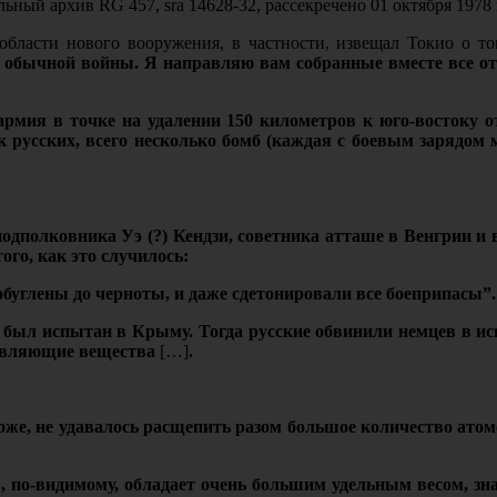
ьный архив RG 457, sra 14628-32, рассекречено 01 октября 1978 
области нового вооружения, в частности, извещал Токио о т
 обычной войны. Я направляю вам собранные вместе все от
 армия в точке на удалении 150 километров к юго-востоку
 русских, всего несколько бомб (каждая с боевым зарядом 
дполковника Уэ (?) Кендзи, советника атташе в Венгрии и 
ого, как это случилось:
обуглены до черноты, и даже сдетонировали все боеприпасы”.
ия был испытан в Крыму. Тогда русские обвинили немцев в и
равляющие вещества
[…]
.
оже, не удавалось расщепить разом большое количество атомо
, по-видимому, обладает очень большим удельным весом, зна