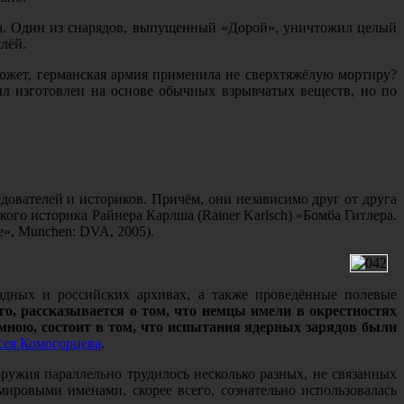
ода. Один из снарядов, выпущенный «Дорой», уничтожил целый
лёй.
может, германская армия применила не сверхтяжёлую мортиру?
ыл изготовлен на основе обычных взрывчатых веществ, но по
дователей и историков.
Причём, они независимо друг от друга
кого историка Райнера Карлша (Rainer Karlsch) «Бомба Гитлера.
e», Munchen: DVA, 2005).
адных и российских архивах, а также проведённые полевые
его, рассказывается о том, что немцы имели в окрестностях
 мною, состоит в том, что испытания ядерных зарядов были
сея Комогорцева
.
ружия параллельно трудилось несколько разных, не связанных
ировыми именами, скорее всего, сознательно использовалась