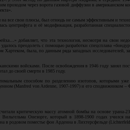
дним проходом через ворота газовой диффузии в американском ко
екта».
я на все свои плюсы, был отнюдь не самым эффективным и техн
лась центрифуга и её модификация, разработанная специалисто
ейха…» добавляет, что эта технология, несмотря на свои нед
м удалось преодолеть с помощью разработки спецсплава «бондур»
ом Хартеком, была, по данным ряда западных исследователей, з
иканскими войсками. После освобождения в 1946 году занял по
тал до своей смерти в 1985 году.
имальным способом по разделению изотопов, которыми уже в
ом (Manfred von Ardenne, 1907-1997) и его сподвижником – Фри
читали критическую массу атомной бомбы на основе урана-235
 Вильгельма Онезорге, который в 1898-1900 годах учился на 
 в родовом поместье фон Арденна в Лихтерсфельде (Lichterfelde