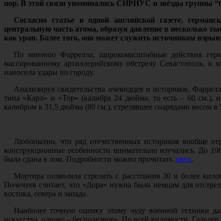
пор. В этой связи упоминались СИРИУС и звёзды группы “бе
Согласно статье в одной английской газете, герма
центральную часть атома, образуя давление в несколько т
как уран. Более того, оно может служить источником взры
По мнению Фаррелла, широкомасштабные действия герма
массированному артиллерийскому обстрелу Севастополь, в хо
наносила удары по городу.
Анализируя свидетельства очевидцев и историков, Фаррелл 
типа «Карл» и «Тор» (калибра 24 дюйма, то есть – 60 см.),
калибром в 31,5 дюйма (80 см.), стрелявшее снарядами весом в 
Любопытно, что ряд отечественных историков вообще отр
конструкционные особенности внимательно изучались. До 1960
была сдана в лом. Подробности можно прочитать
здесь
.
Мортира позволяла стрелять с расстояния 30 и более кило
Почечуев считает, что «Дора» нужна была немцам для отстрел
востока, севера и запада.
Наиболее точную оценку этому чуду военной техники да
искусства, однако – бесполезное». По всей видимости, Гальдер