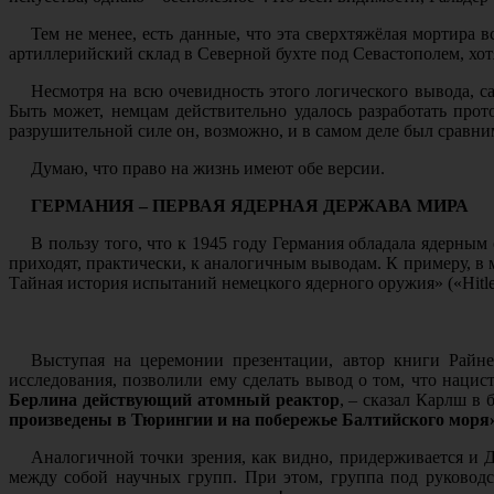
Тем не менее, есть данные, что эта сверхтяжёлая мортира
артиллерийский склад в Северной бухте под Севастополем, хот
Несмотря на всю очевидность этого логического вывода, 
Быть может, немцам действительно удалось разработать про
разрушительной силе он, возможно, и в самом деле был сравни
Думаю, что право на жизнь имеют обе версии.
ГЕРМАНИЯ – ПЕРВАЯ ЯДЕРНАЯ ДЕРЖАВА МИРА
В пользу того, что к 1945 году Германия обладала ядерным
приходят, практически, к аналогичным выводам. К примеру, в м
Тайная история испытаний немецкого ядерного оружия» («Hitlers
Выступая на церемонии презентации, автор книги Райне
исследования, позволили ему сделать вывод о том, что наци
Берлина действующий атомный реактор
, – сказал Карлш в
произведены в Тюрингии и на побережье Балтийского моря
Аналогичной точки зрения, как видно, придерживается и Д
между собой научных групп. При этом, группа под руководс