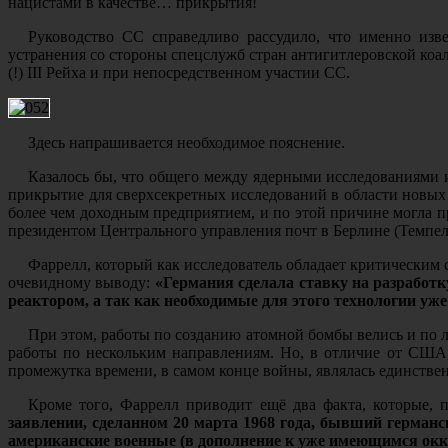
нацистами в качестве… прикрытия!
Руководство СС справедливо рассудило, что именно изв
устранения со стороны спецслужб стран антигитлеровской коа
(!) III Рейха и при непосредственном участии СС.
Здесь напрашивается необходимое пояснение.
Казалось бы, что общего между ядерными исследованиями и 
прикрытие для сверхсекретных исследований в области новых
более чем доходным предприятием, и по этой причине могла п
президентом Центрального управления почт в Берлине (Темпел
Фаррелл, который как исследователь обладает критическим 
очевидному выводу:
«Германия
сделала ставку на разработ
реактором, а так как необходимые для этого технологии у
При этом, работы по созданию атомной бомбы велись и по л
работы по нескольким направлениям. Но, в отличие от США
промежутка времени, в самом конце войны, являлась единстве
Кроме того, Фаррелл приводит ещё два факта, которые, 
заявлении, сделанном 20 марта 1968 года, бывший германс
американские военные (в дополнение к уже имеющимся окк