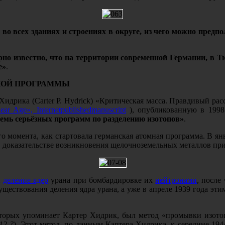
о всех зданиях и строениях в округе, из чего можно предпо
рно известно, что на территории современной Германии, в 
е»
.
НОЙ ПРОГРАММЫ
Хидрика (
Carter
P
.
Hydrick
) «Критическая масса. Правдивый рас
ear
Age
»,
Internet
published
manuscript
), опубликованную в 1998
 семь серьёзных программ по разделению изотопов»
.
о момента, как стартовала германская атомная программа. В янв
О доказательстве возникновения щелочноземельных металлов пр
и
деление ядер
урана при бомбардировке их
нейтронами
, после
ществования деления ядра урана, а уже в апреле 1939 года эти
торых упоминает Картер Хидрик, был метод «промывки изотопо
12-?
). Этот метод, по данным Картера Хидрика, к середине 194