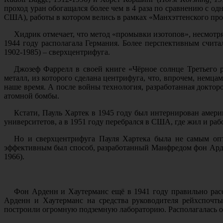
проход уран обогащался более чем в 4 раза по сравнению с о
США), работы в котором велись в рамках «Манхэттенского про
Хидрик отмечает, что метод «промывки изотопов», несмотр
1944 году располагала Германия. Более перспективным счита
1902-1985) – сверхцентрифуга.
Джозеф Фаррелл в своей книге «Чёрное солнце Третьего р
металл, из которого сделана центрифуга, что, впрочем, немца
наше время. А после войны технология, разработанная доктор
атомной бомбы.
Кстати, Пауль Хартек в 1945 году был интернирован амер
университетов, а в 1951 году перебрался в США, где жил и рабо
Но и сверхцентрифуга Пауля Хартека была не самым опт
эффективным был способ, разработанный Манфредом фон Арденн
1966).
Фон Арденн и Хаутерманс ещё в 1941 году правильно расс
Арденн и Хаутерманс на средства руководителя рейхспочты
построили огромную подземную лабораторию. Располагалась она