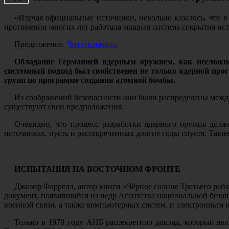
«Изучая официальные источники, невольно казалось, что в 
протяжении многих лет работала мощная система сокрытия ист
Продолжение.
Читать начало
.
Обладание Германией ядерным оружием, как несложно 
системный подход был свойственен не только ядерной прог
групп по программе создания атомной бомбы.
Из соображений безопасности они были распределены межд
существуют свои предположения.
Очевидно, что процесс разработки ядерного оружия долж
источниках, пусть и рассекреченных долгие годы спустя. Таки
ИСПЫТАНИЯ НА ВОСТОЧНОМ ФРОНТЕ
Джозеф Фаррелл, автор книги «Чёрное солнце Третьего рейх
документ, появившийся из недр Агентства национальной без
военной связи, а также компьютерных систем, и электронным 
Только в 1978 году АНБ рассекретило доклад, который яв