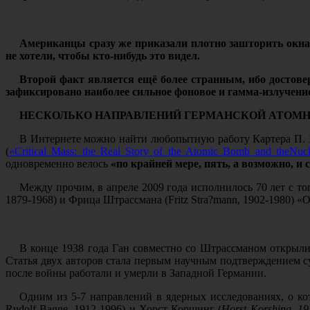
Американцы сразу же приказали плотно зашторить окна в
не хотели, чтобы кто-нибудь это видел.
Второй факт является ещё более странным, ибо достове
зафиксировано наиболее сильное фоновое и гамма-излучени
НЕСКОЛЬКО НАПРАВЛЕНИЙ ГЕРМАНСКОЙ АТОМ
В Интернете можно найти любопытную работу Картера П. 
(
«
Critical
Mass
:
the
Real
Story
of
the
Atomic
Bomb
and
the
Nucl
одновременно велось
«по крайней мере, пять, а возможно, и
Между прочим, в апреле 2009 года исполнилось 70 лет с тог
1879-1968) и Фрица Штрассмана (
Fritz Stra?mann
, 1902-1980) «
В конце 1938 года Ган совместно со Штрассманом открыл
Статья двух авторов стала первым научным подтверждением су
после войны работали и умерли в Западной Германии.
Одним из 5-7 направлений в ядерных исследованиях, о ко
Rudolf Bagge, 1912-1996) и Хорст Коршинг (
Horst K
orshing
, 19