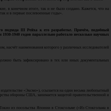
е, в конечном итоге, так и не было создано. Кажется, что на
так и в первые послевоенные годы».
 подхода III Рейха к его разработке. Причём, подобный
и 1930-1940 годов параллельно работало несколько научных
м, насчёт наименования которого у различных исследователей
 должно быть зафиксировано в тех или иных документальных
м издательстве «Эксмо»), ссылается на один весьма любопытный
рства обороны США, занимается защитой правительственной и
 Токио из посольства Японии в Стокгольме («Из Стокгольма в