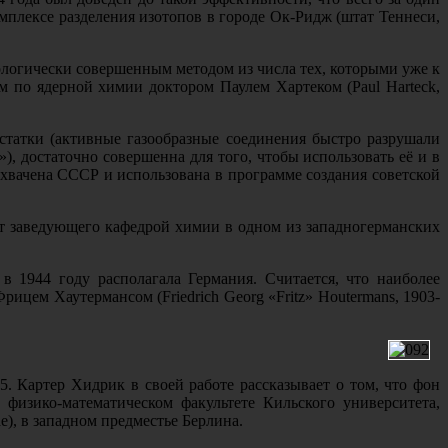
мплексе разделения изотопов в городе Ок-Ридж (штат Теннеси,
ологически совершенным методом из числа тех, которыми уже к
м по ядерной химии доктором Паулем Хартеком (Paul Harteck,
остатки (активные газообразные соединения быстро разрушали
), достаточно совершенна для того, чтобы использовать её и в
ахвачена СССР и использована в программе создания советской
ст заведующего кафедрой химии в одном из западногерманских
 1944 году располагала Германия. Считается, что наиболее
цем Хаутермансом (Friedrich Georg «Fritz» Houtermans, 1903-
. Картер Хидрик в своей работе рассказывает о том, что фон
физико-математическом факультете Кильского университета,
), в западном предместье Берлина.