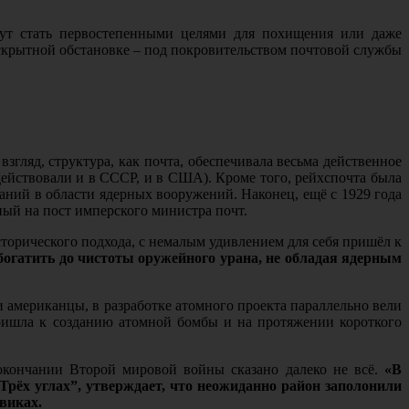
гут стать первостепенными целями для похищения или даже
 скрытной обстановке – под покровительством почтовой службы
згляд, структура, как почта, обеспечивала весьма действенное
ействовали и в СССР, и в США). Кроме того, рейхспочта была
аний в области ядерных вооружений. Наконец, ещё с 1929 года
ный на пост имперского министра почт.
сторического подхода, с немалым удивлением для себя пришёл к
богатить до чистоты оружейного урана, не обладая ядерным
и американцы, в разработке атомного проекта параллельно вели
ришла к созданию атомной бомбы и на протяжении короткого
 окончании Второй мировой войны сказано далеко не всё.
«В
Трёх углах”, утверждает, что неожиданно район заполонили
виках.