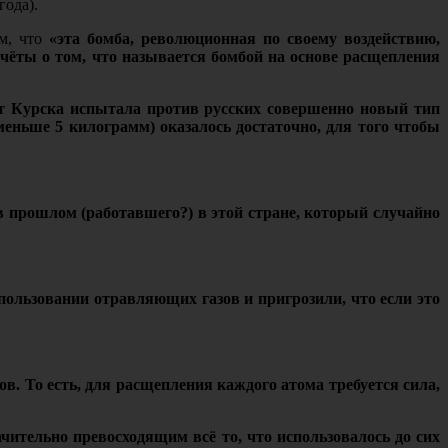
года).
ом, что
«эта бомба, революционная по своему воздействию,
чёты о том, что называется бомбой на основе расщепления
 от Курска испытала против русских совершенно новый тип
меньше 5 килограмм) оказалось достаточно, для того чтобы
в прошлом (работавшего?) в этой стране, который случайно
спользовании отравляющих газов и пригрозили, что если это
в. То есть, для расщепления каждого атома требуется сила,
чительно превосходящим всё то, что использовалось до сих