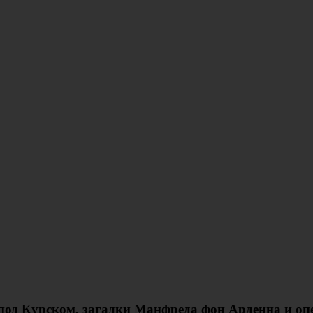
под Курском, загадки Манфреда фон Арденна и оп