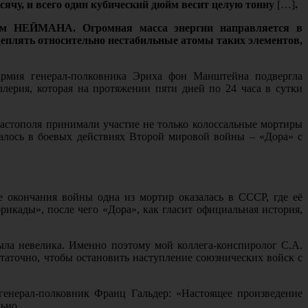
сячу, и всего один кубический дюйм весит целую тонну
[…]
.
телем НЕЙМАНА. Огромная масса энергии направляется в
щеплять относительно нестабильные атомы таких элементов,
армия генерал-полковника Эриха фон Манштейна подвергла
ллерия, которая на протяжении пяти дней по 24 часа в сутки
евастополя принимали участие не только колоссальные мортиры
овалось в боевых действиях Второй мировой войны – «Дора» с
 окончания войны одна из мортир оказалась в СССР, где её
рикады», после чего «Дора», как гласит официальная история,
была невелика. Именно поэтому мой коллега-конспиролог С.А.
статочно, чтобы остановить наступление союзнических войск с
енерал-полковник Франц Гальдер: «Настоящее произведение
льно.