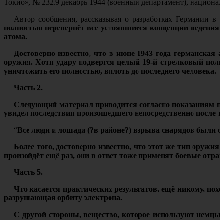
Токио», № 232.9 декабрь 1944 (военный департамент), национал
Автор сообщения, рассказывая о разработках Германии в 
полностью перевернёт все устоявшиеся концепции ведения
атома.
Достоверно известно, что в июне 1943 года германская
оружия. Хотя удару подвергся целый 19-й стрелковый полк
уничтожить его полностью, вплоть до последнего человека.
Часть 2.
Следующий материал приводится согласно показаниям по
увидел последствия произошедшего непосредственно после т
“
Все люди и лошади (?в районе?) взрыва снарядов были 
Более того, достоверно известно, что этот же тип оруж
произойдёт ещё раз, они в ответ тоже применят боевые от
Часть 5.
Что касается практических результатов, ещё никому, пох
разрушающая орбиту электрона.
С другой стороны, вещество, которое используют немцы