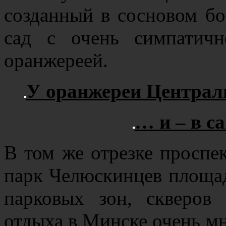
созданный в сосновом б
сад с очень симпатичн
оранжереей.
У оранжереи Централ
… и – в с
В том же отрезке проспе
парк Челюскинцев площад
парковых зон, скверов
отдыха в Минске очень мн