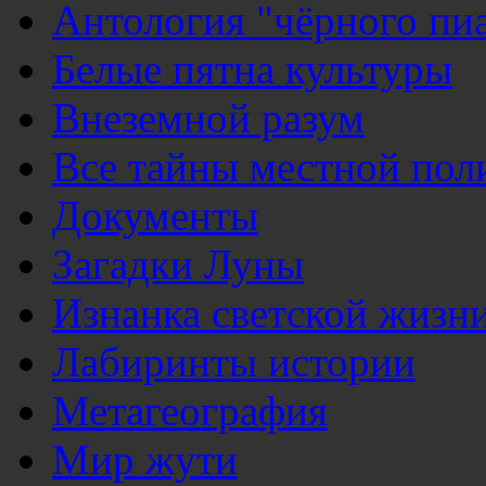
Антология "чёрного пи
Белые пятна культуры
Внеземной разум
Все тайны местной пол
Документы
Загадки Луны
Изнанка светской жизн
Лабиринты истории
Метагеография
Мир жути