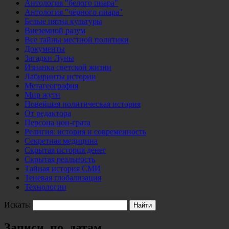
Антология "белого пиара"
Антология "чёрного пиара"
Белые пятна культуры
Внеземной разум
Все тайны местной политики
Документы
Загадки Луны
Изнанка светской жизни
Лабиринты истории
Метагеография
Мир жути
Новейшая политическая история
От редактора
Персона нон-грата
Религия: история и современность
Секретная медицина
Скрытая история денег
Скрытая реальность
Тайная история СМИ
Теневая глобализация
Технологии
Искать:
Записи по датам