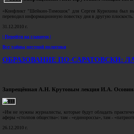
«Конфликт "Шейкин-Тимошок" для Сергея Курихина был выг
переводил информационную повестку дня в другую плоскость. 
31.12.2010 г.
| Перейти на главную |
Все тайны местной политики
ОБРАЗОВАНИЕ ПО-САРАТОВСКИ: ЛАН
Запрещённая А.Н. Крутовым лекция И.А. Осовин
«Им не нужны журналисты, которые будут обладать практичес
аферы «столпов общества»: там - «единороссы», там - «патриот
26.12.2010 г.