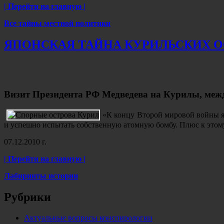
| Перейти на главную |
Все тайны местной политики
ЯПОНСКАЯ ТАЙНА КУРИЛЬСКИХ 
Визит Президента РФ Медведева на Курилы, меж
«К концу Второй мировой войны яп
и успешно испытать собственную атомную бомбу. Плюс к это
07.12.2010 г.
| Перейти на главную |
Лабиринты истории
Рубрики
Актуальные вопросы конспирологии