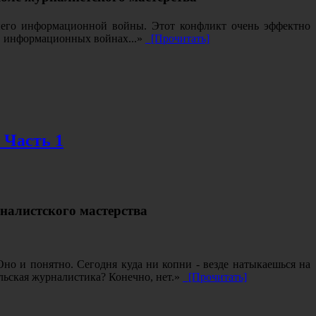
него информационной войны. Этот конфликт очень эффектно
 в информационных войнах...»
[Прочитать]
Часть 1
налистского мастерства
но и понятно. Сегодня куда ни копни - везде натыкаешься на
ельская журналистика? Конечно, нет.»
[Прочитать]