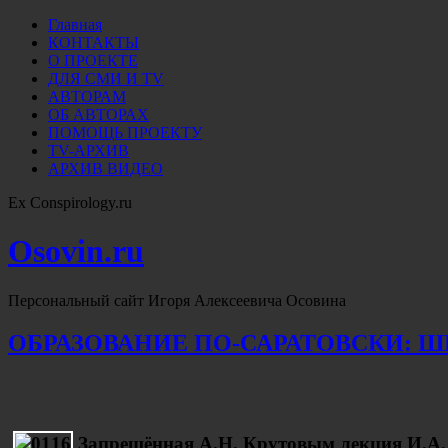
Главная
КОНТАКТЫ
О ПРОЕКТЕ
ДЛЯ СМИ И TV
АВТОРАМ
ОБ АВТОРАХ
ПОМОЩЬ ПРОЕКТУ
TV-АРХИВ
АРХИВ ВИДЕО
Ex Conspirology.ru
Osovin.ru
Персональный сайт Игоря Алексеевича Осовина
ОБРАЗОВАНИЕ ПО-САРАТОВСКИ: Ш
Запрещённая А.Н. Крутовым лекция И.А.