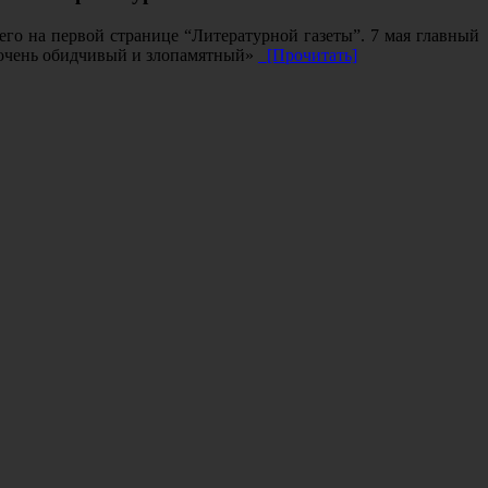
го на первой странице “Литературной газеты”. 7 мая главный
ик очень обидчивый и злопамятный»
[Прочитать]