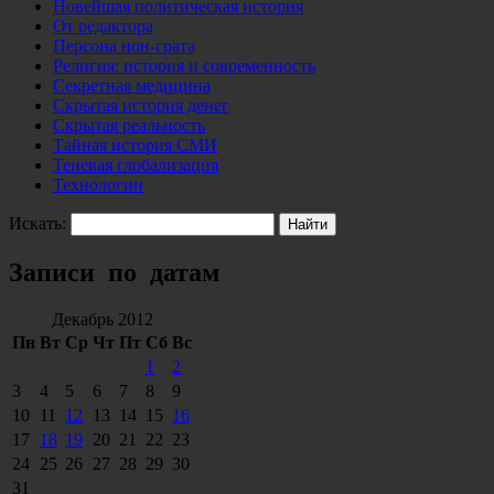
Новейшая политическая история
От редактора
Персона нон-грата
Религия: история и современность
Секретная медицина
Скрытая история денег
Скрытая реальность
Тайная история СМИ
Теневая глобализация
Технологии
Искать:
Записи по датам
Декабрь 2012
Пн
Вт
Ср
Чт
Пт
Сб
Вс
1
2
3
4
5
6
7
8
9
10
11
12
13
14
15
16
17
18
19
20
21
22
23
24
25
26
27
28
29
30
31