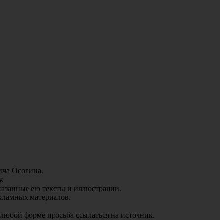
ича Осовина.
у.
аказанные ею тексты и иллюстрации.
екламных материалов.
 любой форме просьба ссылаться на источник.