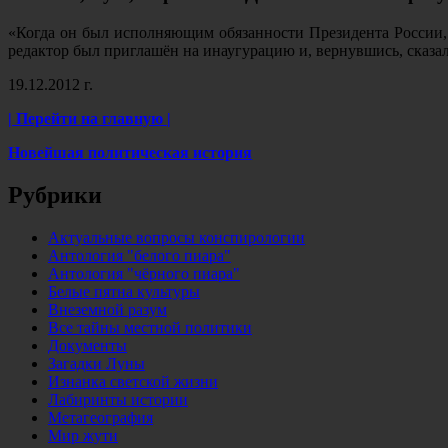
«Когда он был исполняющим обязанности Президента России, 
редактор был приглашён на инаугурацию и, вернувшись, сказал
19.12.2012 г.
| Перейти на главную |
Новейшая политическая история
Рубрики
Актуальные вопросы конспирологии
Антология "белого пиара"
Антология "чёрного пиара"
Белые пятна культуры
Внеземной разум
Все тайны местной политики
Документы
Загадки Луны
Изнанка светской жизни
Лабиринты истории
Метагеография
Мир жути