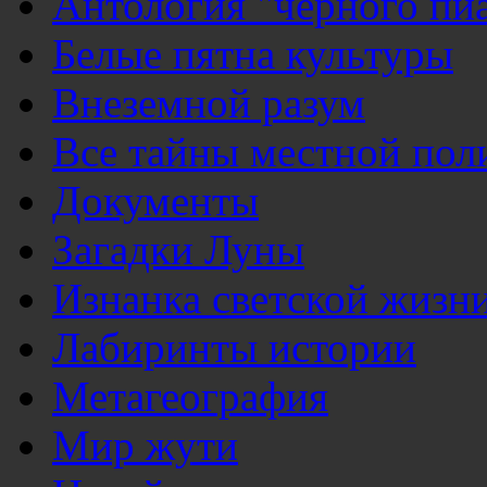
Антология "чёрного пи
Белые пятна культуры
Внеземной разум
Все тайны местной пол
Документы
Загадки Луны
Изнанка светской жизн
Лабиринты истории
Метагеография
Мир жути