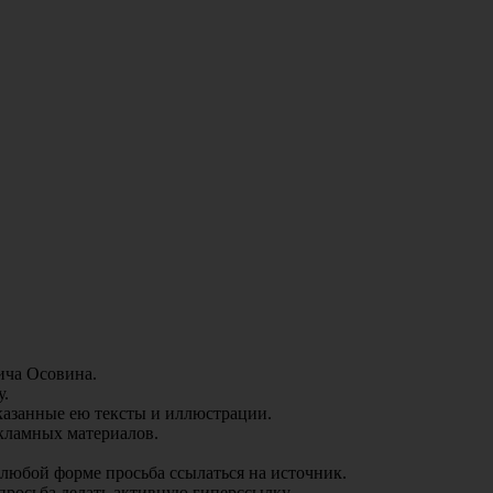
ича Осовина.
у.
аказанные ею тексты и иллюстрации.
екламных материалов.
 любой форме просьба ссылаться на источник.
просьба делать активную гиперссылку.