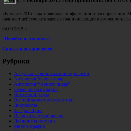
С 1 октября 2015 года правительство США 
«В марте 2015 года появилась информация о распоряжении М
начинает действовать закон, ограничивающий возможность г
04.09.2015 г.
| Перейти на главную |
Скрытая история денег
Рубрики
Актуальные вопросы конспирологии
Антология "белого пиара"
Антология "чёрного пиара"
Белые пятна культуры
Внеземной разум
Все тайны местной политики
Документы
Загадки Луны
Изнанка светской жизни
Лабиринты истории
Метагеография