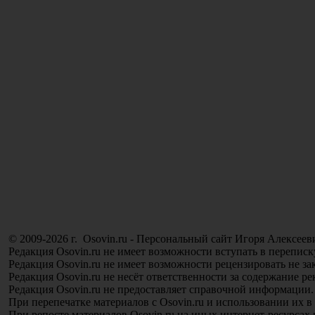
© 2009-2026 г. Osovin.ru - Персональный сайт Игоря Алексеев
Редакция Osovin.ru не имеет возможности вступать в переписк
Редакция Osovin.ru не имеет возможности рецензировать не з
Редакция Osovin.ru не несёт ответственности за содержание р
Редакция Osovin.ru не предоставляет справочной информации.
При перепечатке материалов с Osovin.ru и использовании их в
При репосте материалов Osovin.ru на иных интернет-ресурсах 