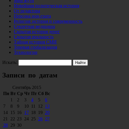
Мир жути
Новейшая политическая история
От редактора
Персона нон-грата
Религия: история и современность
Секретная медицина
Скрытая история денег
Скрытая реальность
Тайная история СМИ
Теневая глобализация
Технологии
Искать:
Записи по датам
Сентябрь 2015
Пн
Вт
Ср
Чт
Пт
Сб
Вс
1
2
3
4
5
6
7
8
9
10
11
12
13
14
15
16
17
18
19
20
21
22
23
24
25
26
27
28
29
30