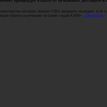
начнёт процедуру отказа от бумажных долларов и
инистерства юстиции банкам США вызывать полицию, если кли
раждан платить наличными на сумму свыше €1000»
[Прочитать]