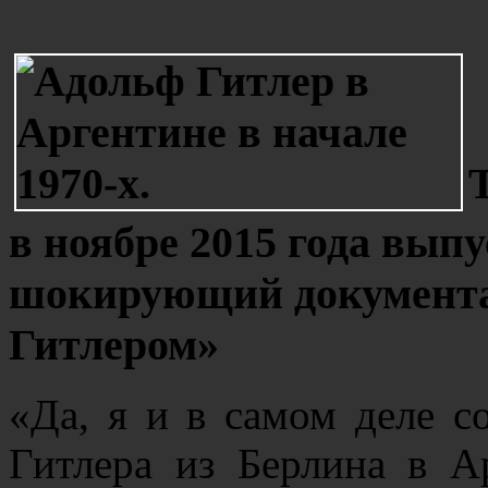
в ноябре 2015 года выпу
шокирующий документа
Гитлером»
«Да, я и в самом деле со
Гитлера из Берлина в А