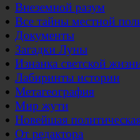
Внеземной разум
Все тайны местной пол
Документы
Загадки Луны
Изнанка светской жизн
Лабиринты истории
Метагеография
Мир жути
Новейшая политическая
От редактора