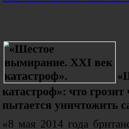
«
катастроф»: что грозит 
пытается уничтожить с
«8 мая 2014 года британс