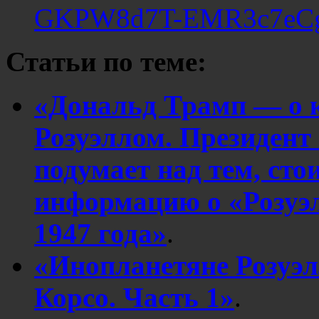
GKPW8d7T-EMR3c7eC
Статьи по теме:
«Дональд Трамп — о 
Розуэллом. Президент
подумает над тем, сто
информацию о «Розуэ
1947 года»
.
«Инопланетяне Розуэ
Корсо. Часть 1»
.