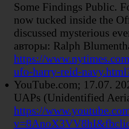
Some Findings Public. Fo
now tucked inside the Off
discussed mysterious even
авторы: Ralph Blumentha
https://www.nytimes.com
ufo-harry-reid-navy.html
YouTube.com; 17.07. 202
UAPs (Unidentified Aeri
https://www.youtube.co
v=8AnoX3VV8hI&fbcli