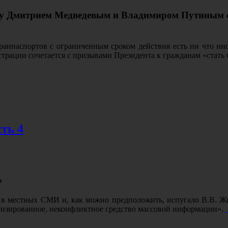
у Дмитрием Медведевым и Владимиром Путиным оп
нпаспортов с ограниченным сроком действия есть ни что иное,
истрации сочетается с призывами Президента к гражданам «стать
ть 4
»
в местных СМИ и, как можно предположить, испугало В.В. Жидк
тизированное, неконфликтное средство массовой информации».