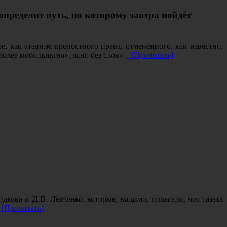
ределит путь, по которому завтра пойдёт
 как атавизм крепостного права, отменённого, как известно,
 более мобильными», ясно без слов».
[Прочитать]
ова и Д.В. Левченко, которые, видимо, полагали, что газета
[Прочитать]