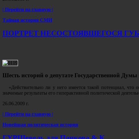
| Перейти на главную |
Тайная история СМИ
ПОРТРЕТ НЕСОСТОЯВШЕГОСЯ ГУБ
Шесть историй о депутате Государственной Дум
«Действительно ли у него имеется такой потенциал, что 
значимые результаты его гиперактивной политической деятельно
26.06.2009 г.
| Перейти на главную |
Новейшая политическая история
ГУРШевель для Панкова & К