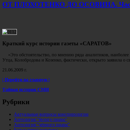
ОТ ПЛОХОТЕНКО ДО ОСОВИНА. Час
Краткий курс истории газеты «САРАТОВ»
«Это обстоятельство, по мнению ряда аналитиков, наиболе
Утца, Колобродова и Козенко, фактически, открыто заявила о с
21.06.2009 г.
| Перейти на главную |
Тайная история СМИ
Рубрики
Актуальные вопросы конспирологии
Антология "белого пиара"
Антология "чёрного пиара"
Белые пятна культуры