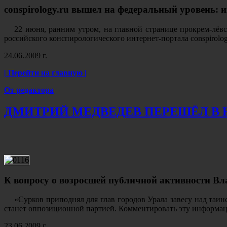
conspirology.ru вышел на федеральный уровень:
22 июня, ранним утром, на главной странице прокрем-лёвс
российского конспирологического интернет-портала conspirolo
24.06.2009 г.
| Перейти на главную |
От редактора
ДМИТРИЙ МЕДВЕДЕВ ПЕРЕШЁЛ В
К вопросу о возросшей публичной активности Вл
«Сурков приподнял для глав городов Урала завесу над таи
станет оппозиционной партией. Комментировать эту информаци
23.06.2009 г.