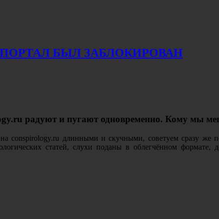
ПОРТАЛ БЫЛ ЗАБЛОКИРОВАН
logy.ru радуют и пугают одновременно. Кому мы м
ы на conspirology.ru длинными и скучными, советуем сразу 
ологических статей, слухи поданы в облегчённом формате,