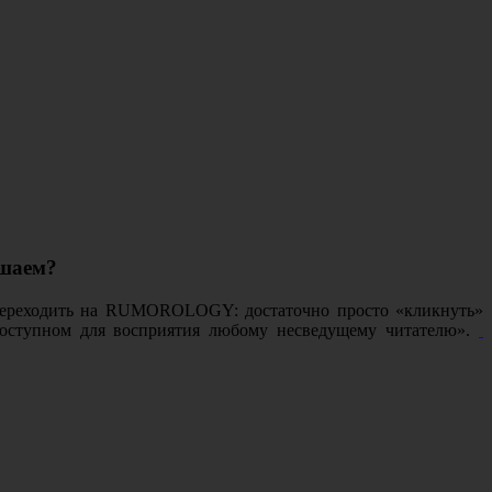
ешаем?
же переходить на RUMOROLOGY: достаточно просто «кликнуть»
 доступном для восприятия любому несведущему читателю».