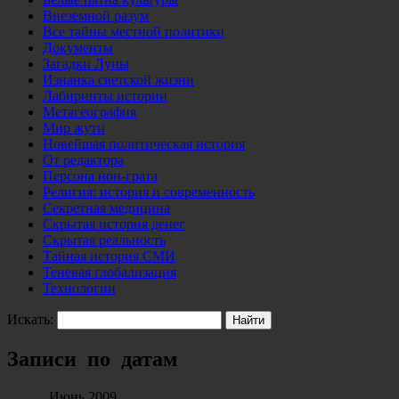
Внеземной разум
Все тайны местной политики
Документы
Загадки Луны
Изнанка светской жизни
Лабиринты истории
Метагеография
Мир жути
Новейшая политическая история
От редактора
Персона нон-грата
Религия: история и современность
Секретная медицина
Скрытая история денег
Скрытая реальность
Тайная история СМИ
Теневая глобализация
Технологии
Искать:
Записи по датам
Июнь 2009