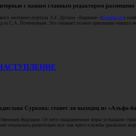
 интервью с нашим главным редактором размещено
кого интернет-портала А.Г. Дугина «Евразия» (
Evrazia.org
) поя
gy.ru С.А. Почечуевым. Это означает полное признание нашего 
 НАСТУПЛЕНИЕ
адислава Суркова: станет ли выходец из «Альфа-б
нственным будущим. От него ошарашенные мэры услышали страшн
ю отказались решительно все: как пресс-службы уральских мэри