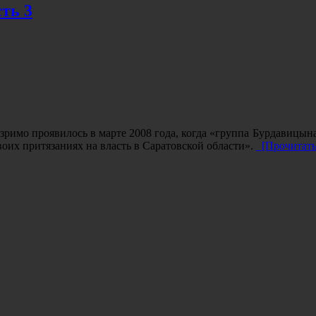
ть 3
е зримо проявилось в марте 2008 года, когда «группа Бурдавиц
воих притязаниях на власть в Саратовской области».
[Прочитать