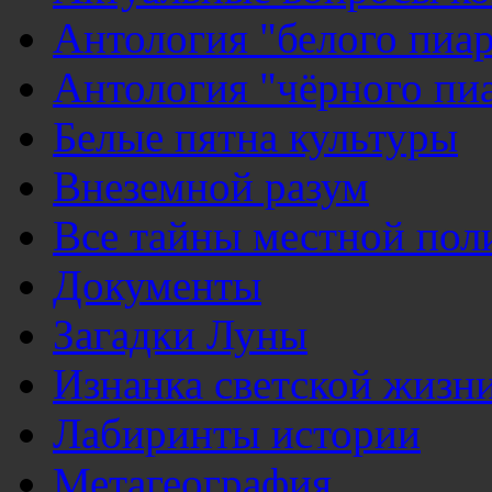
Антология "белого пиар
Антология "чёрного пи
Белые пятна культуры
Внеземной разум
Все тайны местной пол
Документы
Загадки Луны
Изнанка светской жизн
Лабиринты истории
Метагеография