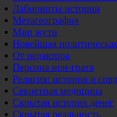
Лабиринты истории
Метагеография
Мир жути
Новейшая политическая
От редактора
Персона нон-грата
Религия: история и сов
Секретная медицина
Скрытая история денег
Скрытая реальность