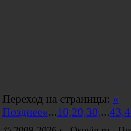
Переход на страницы:
«
Позднее
«
...
10,
20,
30,
...
43,
4
© 2009-2026 г. Osovin.ru - П