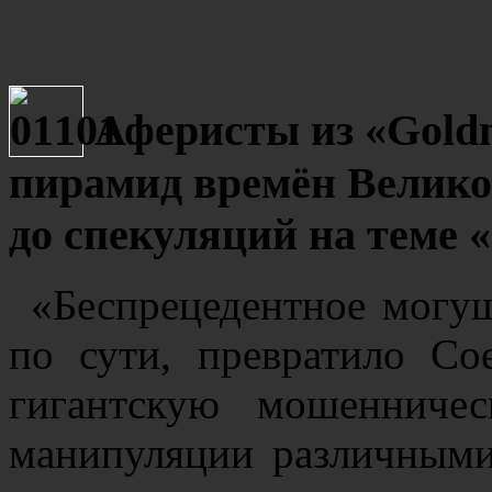
Аферисты из «Gold
пирамид времён Велико
до спекуляций на теме 
«Беспрецедентное могущ
по сути, превратило С
гигантскую мошенниче
манипуляции различными