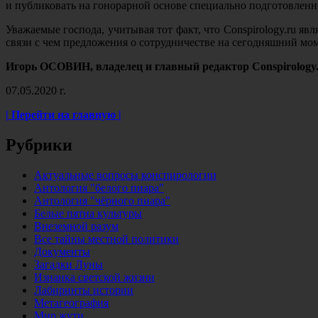
и публиковать на гонорарной основе специально подготовленн
Уважаемые господа, учитывая тот факт, что Conspirology.ru 
связи с чем предложения о сотрудничестве на сегодняшний мом
Игорь ОСОВИН, владелец и главный редактор Conspirology
07.05.2020 г.
| Перейти на главную |
Рубрики
Актуальные вопросы конспирологии
Антология "белого пиара"
Антология "чёрного пиара"
Белые пятна культуры
Внеземной разум
Все тайны местной политики
Документы
Загадки Луны
Изнанка светской жизни
Лабиринты истории
Метагеография
Мир жути