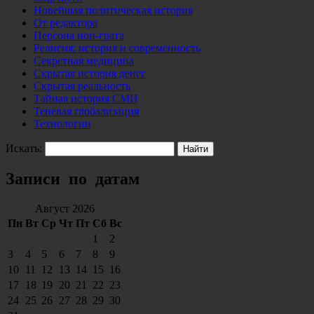
Новейшая политическая история
От редактора
Персона нон-грата
Религия: история и современность
Секретная медицина
Скрытая история денег
Скрытая реальность
Тайная история СМИ
Теневая глобализация
Технологии
Искать:
Записи по датам
Август 2026
Пн
Вт
Ср
Чт
Пт
Сб
Вс
1
2
3
4
5
6
7
8
9
10
11
12
13
14
15
16
17
18
19
20
21
22
23
24
25
26
27
28
29
30