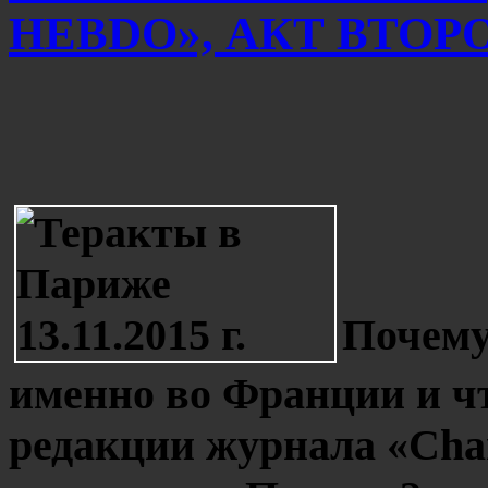
HEBDO», АКТ ВТОР
Почему
именно во Франции и чт
редакции журнала «
Cha