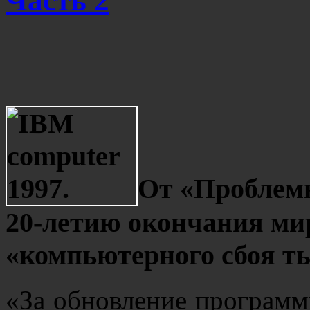
Часть 2
От «Проблемы
20-летию окончания ми
«компьютерного сбоя т
«За обновление программ