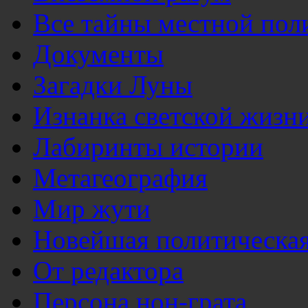
Все тайны местной пол
Документы
Загадки Луны
Изнанка светской жизн
Лабиринты истории
Метагеография
Мир жути
Новейшая политическая
От редактора
Персона нон-грата