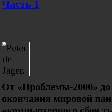
Часть 1
От «Проблемы-2000» до 
окончания мировой пан
«компьютерного сбоя т