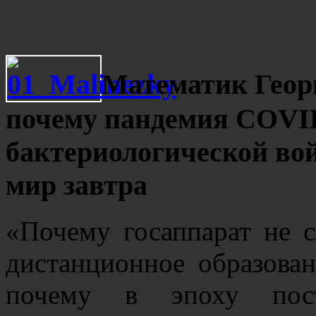
Математик Геор
почему пандемия COVID
бактериологической во
мир завтра
«Почему госаппарат не 
дистанционное образован
почему в эпоху постг