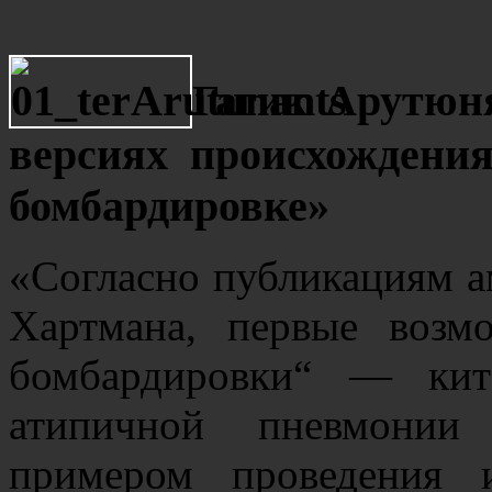
Гагик Арутюн
версиях происхождени
бомбардировке»
«Согласно публикациям а
Хартмана, первые возм
бомбардировки“ — ки
атипичной пневмонии 
примером проведения и