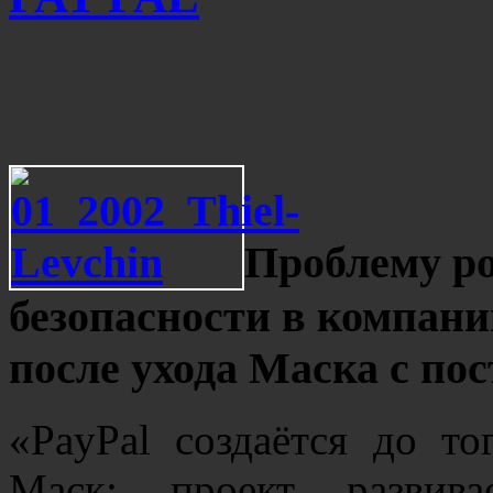
Проблему ро
безопасности в компани
после ухода Маска с по
«PayPal создаётся до т
Маск; проект развива