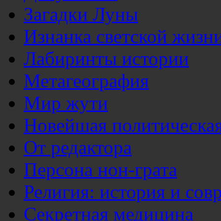
Загадки Луны
Изнанка светской жизн
Лабиринты истории
Метагеография
Мир жути
Новейшая политическая
От редактора
Персона нон-грата
Религия: история и сов
Секретная медицина