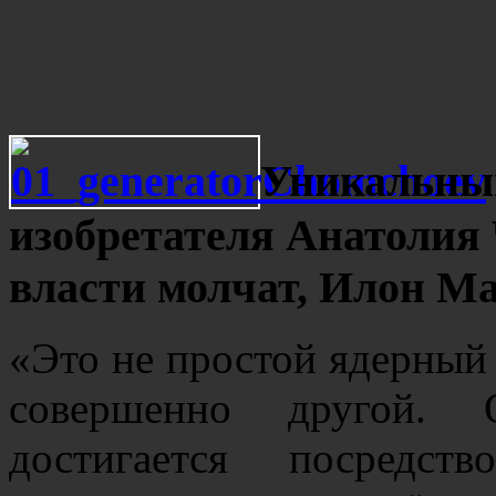
Уникальный
изобретателя Анатолия
власти молчат, Илон Ма
«Это не простой ядерный 
совершенно другой. 
достигается посредст