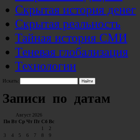
Скрытая история денег
Скрытая реальность
Тайная история СМИ
Теневая глобализация
Технологии
Искать:
Записи по датам
Август 2026
Пн
Вт
Ср
Чт
Пт
Сб
Вс
1
2
3
4
5
6
7
8
9