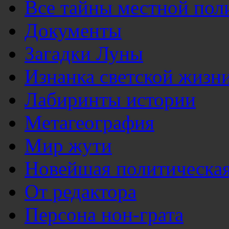
Все тайны местной пол
Документы
Загадки Луны
Изнанка светской жизн
Лабиринты истории
Метагеография
Мир жути
Новейшая политическая
От редактора
Персона нон-грата