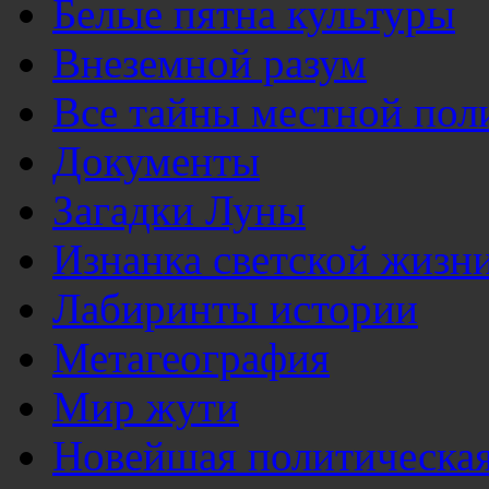
Белые пятна культуры
Внеземной разум
Все тайны местной пол
Документы
Загадки Луны
Изнанка светской жизн
Лабиринты истории
Метагеография
Мир жути
Новейшая политическая