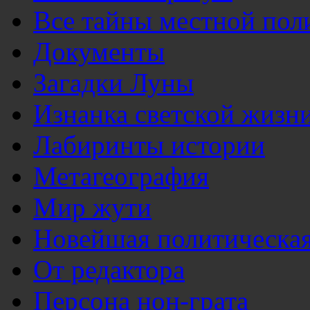
Все тайны местной пол
Документы
Загадки Луны
Изнанка светской жизн
Лабиринты истории
Метагеография
Мир жути
Новейшая политическая
От редактора
Персона нон-грата