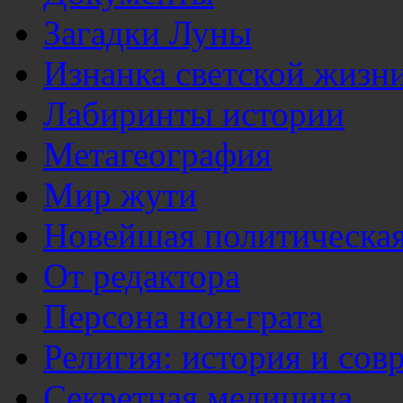
Загадки Луны
Изнанка светской жизн
Лабиринты истории
Метагеография
Мир жути
Новейшая политическая
От редактора
Персона нон-грата
Религия: история и сов
Секретная медицина