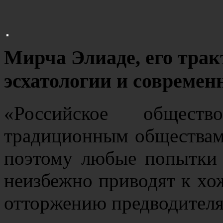
Мирча Элиаде, его тра
эсхатологии и современ
«Российское общес
традиционным обществам
поэтому любые попытки 
неизбежно приводят к хож
отторжению предводител