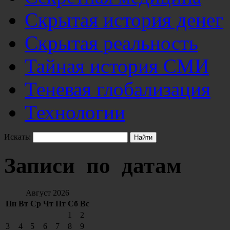
Скрытая история денег
Скрытая реальность
Тайная история СМИ
Теневая глобализация
Технологии
Искать:
Записи по датам
Август 2026
Пн
Вт
Ср
Чт
Пт
Сб
Вс
1
2
3
4
5
6
7
8
9