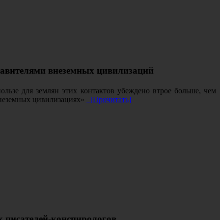
ставителями внеземных цивилизаций
ользе для землян этих контактов убеждено втрое больше, чем
внеземных цивилизациях»
[Прочитать]
х писателей-конспирологов