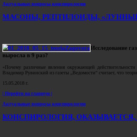
Актуальные вопросы конспирологии
МАСОНЫ, РЕПТИЛОИДЫ, «ЛУННЫЙ
Исследование га
выросла в 9 раз?
«Почему различные явления окружающей действительности л
Владимир Рувинский из газеты „Ведомости“ считает, что теор
15.05.2018 г.
| Перейти на главную |
Актуальные вопросы конспирологии
КОНСПИРОЛОГИЯ, ОКАЗЫВАЕТСЯ,