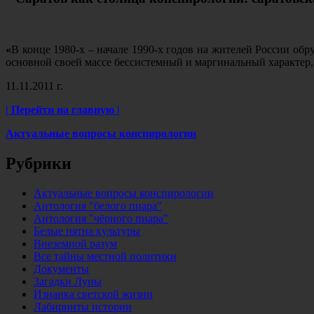
«
В конце 1980-х – начале 1990-х годов на жителей России о
основной своей массе бессистемный и маргинальный характер,
11.11.2011 г.
| Перейти на главную |
Актуальные вопросы конспирологии
Рубрики
Актуальные вопросы конспирологии
Антология "белого пиара"
Антология "чёрного пиара"
Белые пятна культуры
Внеземной разум
Все тайны местной политики
Документы
Загадки Луны
Изнанка светской жизни
Лабиринты истории