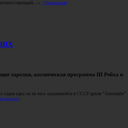
я соответствующий…»
[Прочитать]
НИХ
ющие тарелки, космическая программа
III
Рейха и
х годов едва ли не весь оказавшийся в СССР архив “Аненербе”
рочитать]