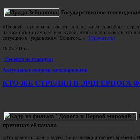
Государственное телевидени
«Теорией заговора называют вполне жизнеспособные верси
пассажирский самолёт над Кубой, чтобы использовать это дл
ситуацию с "украинским" Боингом...»
[Прочитать]
18.03.2015 г.
| Перейти на главную |
Актуальные вопросы конспирологии
КТО ЖЕ СТРЕЛЯЛ В ЭРЦГЕРЦОГА 
причинах её начала
«Это крайне сложная задача. Её реализация требует времени. 