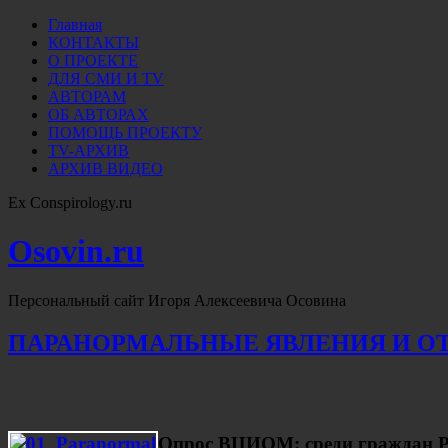
Главная
КОНТАКТЫ
О ПРОЕКТЕ
ДЛЯ СМИ И TV
АВТОРАМ
ОБ АВТОРАХ
ПОМОЩЬ ПРОЕКТУ
TV-АРХИВ
АРХИВ ВИДЕО
Ex Conspirology.ru
Osovin.ru
Персональный сайт Игоря Алексеевича Осовина
ПАРАНОРМАЛЬНЫЕ ЯВЛЕНИЯ И О
Опрос ВЦИОМ: среди граждан Ро