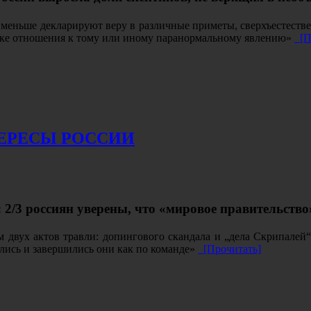
 меньше декларируют веру в различные приметы, сверхъестестве
нке отношения к тому или иному паранормальному явлению»
[П
ЕРЕСЫ РОССИИ
/3 россиян уверены, что «мировое правительство»
 двух актов травли: допингового скандала и „дела Скрипалей“
ались и завершились они как по команде»
[Прочитать]