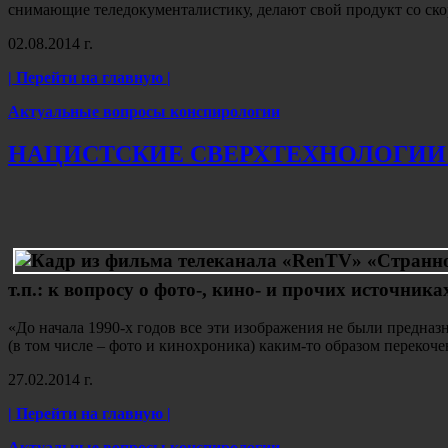
снимающие теледокументалистику, делают свой продукт со ск
02.08.2014 г.
| Перейти на главную |
Актуальные вопросы конспирологии
НАЦИСТСКИЕ СВЕРХТЕХНОЛОГИИ
т.п.: к вопросу о фото-, кино- и прочих источника
«До начала 1990-х годов все эти изображения не были предна
(в том числе – фото и кинохроника) каким-то образом переко
27.02.2014 г.
| Перейти на главную |
Актуальные вопросы конспирологии