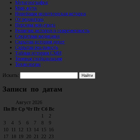
Метагеография
Мир жути
Новейшая политическая история
От редактора
Персона нон-грата
Религия: история и современность
Секретная медицина
Скрытая история денег
Скрытая реальность
Тайная история СМИ
Теневая глобализация
Технологии
Искать:
Записи по датам
Август 2026
Пн
Вт
Ср
Чт
Пт
Сб
Вс
1
2
3
4
5
6
7
8
9
10
11
12
13
14
15
16
17
18
19
20
21
22
23