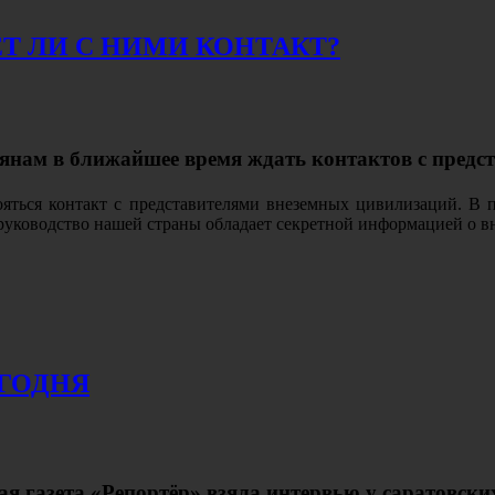
Т ЛИ С НИМИ КОНТАКТ?
лянам в ближайшее время ждать контактов с пред
яться контакт с представителями внеземных цивилизаций. В п
руководство нашей страны обладает секретной информацией о 
ЕГОДНЯ
ая газета «Репортёр» взяла интервью у саратовски