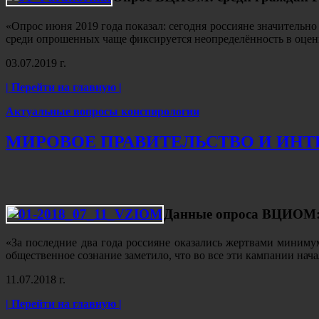
«Опрос июня 2019 года показал: сегодня россияне значительно
среди опрошенных чаще фиксируется неопределённость в оце
03.07.2019 г.
| Перейти на главную |
Актуальные вопросы конспирологии
МИРОВОЕ ПРАВИТЕЛЬСТВО И ИНТ
Данные опроса ВЦИОМ: 2
«За последние два года россияне оказались жертвами минимум
общественное сознание заметило, что во все эти кампании нач
11.07.2018 г.
| Перейти на главную |