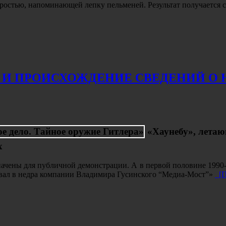
оростью, напоминающей лепку пельменей. Результат получаетс
 И ПРОИСХОЖДЕНИЕ СВЕДЕНИЙ О 
«Хаунебу», лета
х
значены для публичной демонстрации. А в первой половине 1990-
чевал в недра компании Владимира Гусинского “Медиа-Мост”»
[П