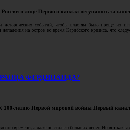
е России в лице Первого канала вступилось за кон
и исторических событий, чтобы властям было проще их иг
я нападения на остров во время Карибского кризиса, что след
ФРАНЦА ФЕРДИНАНДА?
К 100-летию Первой мировой войны Первый канал 
Именно времени, а даже не столько больших денег. Но вот кака