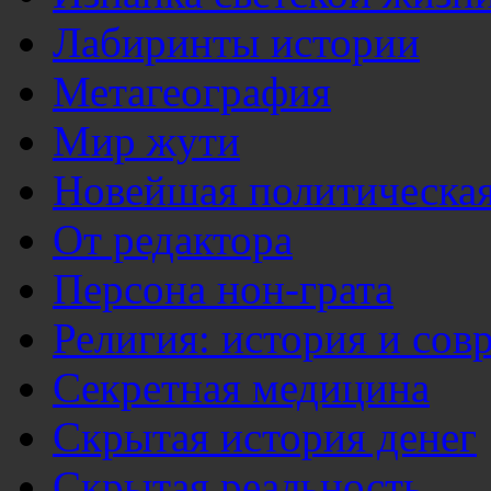
Лабиринты истории
Метагеография
Мир жути
Новейшая политическая
От редактора
Персона нон-грата
Религия: история и сов
Секретная медицина
Скрытая история денег
Скрытая реальность