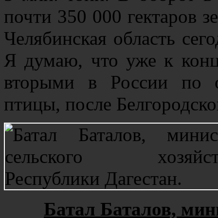
почти 350 000 гектаров з
Челябинская область сего
Я думаю, что уже к кон
вторыми в России по 
птицы, после Белгородско
Батал Баталов, мин