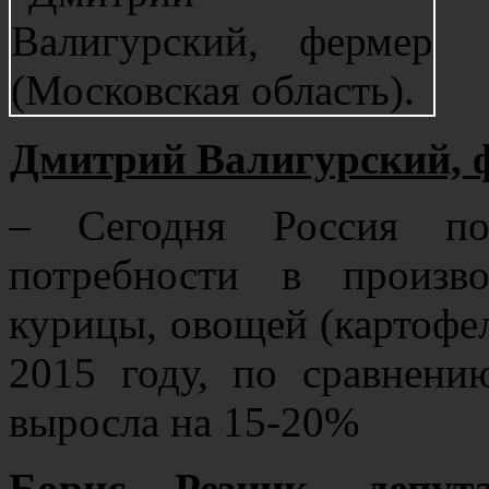
Дмитрий Валигурский, ф
– Сегодня Россия пол
потребности в произв
курицы, овощей (картофель
2015 году, по сравнени
выросла на 15-20%
Борис Резник, депут