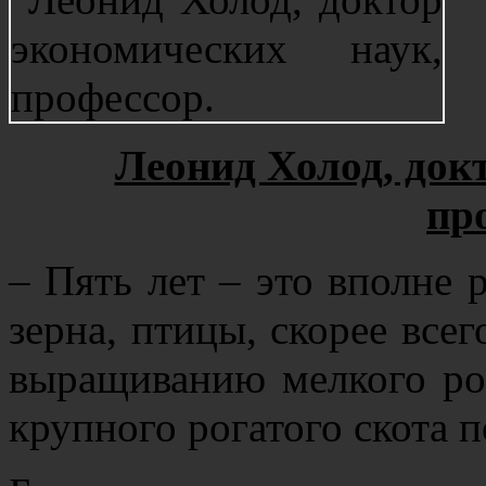
Леонид Холод, док
пр
– Пять лет – это вполне 
зерна, птицы, скорее все
выращиванию мелкого ро
крупного рогатого скота 