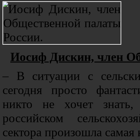
Иосиф Дискин, член О
– В ситуации с сельск
сегодня просто фантас
никто не хочет знать
российском сельскохоз
сектора произошла самая 