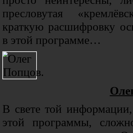
пресловутая «кремлёв
краткую расшифровку ос
в этой программе…
Оле
В свете той информации,
этой программы, сложн