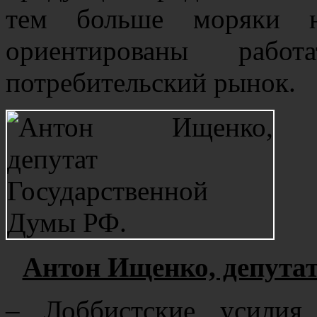
тем больше моряки н
ориентированы работ
потребительский рынок.
Антон Ищенко, депута
– Лоббистские усилия