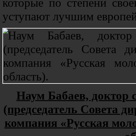
которые по степени свое
уступают лучшим европей
Наум Бабаев, доктор 
(председатель Совета 
компания «Русская мол