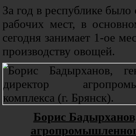
За год в республике было
рабочих мест, в основно
сегодня занимает 1-ое ме
производству овощей.
Борис Бадырханов
агропромышленного