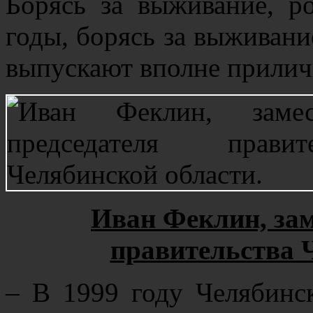
Борясь за выживание, р
годы, борясь за выживани
выпускают вполне прилич
Иван Феклин, зам
правительства 
– В 1999 году Челябинск