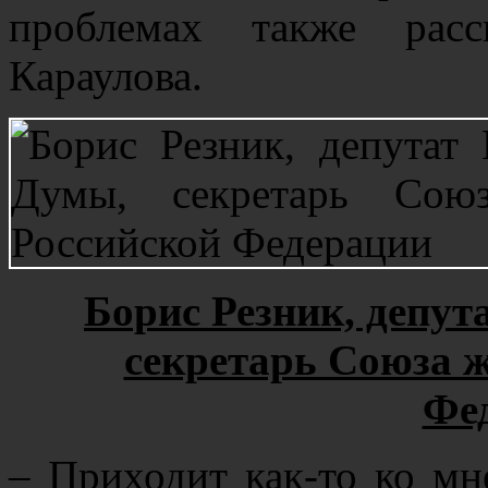
проблемах также расс
Караулова.
Борис Резник, депут
секретарь Союза 
Фе
– Приходит как-то ко м