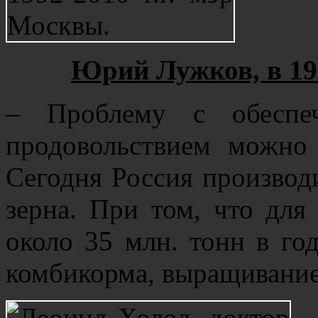
Юрий Лужков, в 199
– Проблему с обеспеч
продовольствием можно
Сегодня Россия производи
зерна. При том, что для
около 35 млн. тонн в год
комбикорма, выращивание 