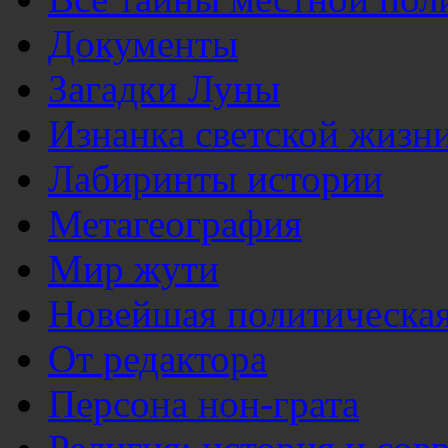
Документы
Загадки Луны
Изнанка светской жизн
Лабиринты истории
Метагеография
Мир жути
Новейшая политическая
От редактора
Персона нон-грата