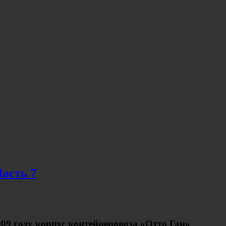
сть 7
09 году корпус контейнеровоза «Отто Ган»