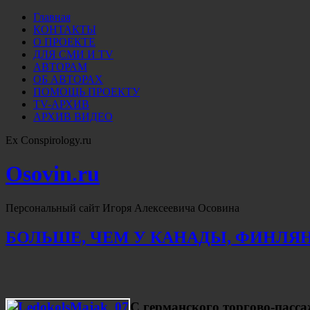
Главная
КОНТАКТЫ
О ПРОЕКТЕ
ДЛЯ СМИ И TV
АВТОРАМ
ОБ АВТОРАХ
ПОМОЩЬ ПРОЕКТУ
TV-АРХИВ
АРХИВ ВИДЕО
Ex Conspirology.ru
Osovin.ru
Персональный сайт Игоря Алексеевича Осовина
БОЛЬШЕ, ЧЕМ У КАНАДЫ, ФИНЛЯН
С германского торгово-пасса