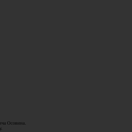
ича Осовина.
у.