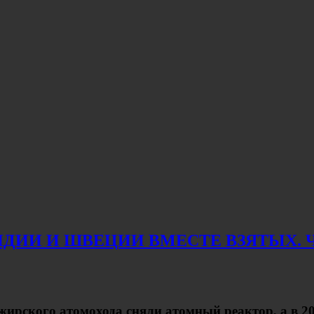
ДИИ И ШВЕЦИИ ВМЕСТЕ ВЗЯТЫХ. Ча
жирского атомохода сняли атомный реактор, а в 20