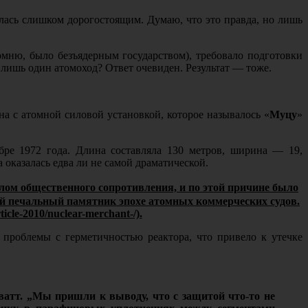
алась слишком дорогостоящим. Думаю, что это правда, но лишь
омню, было безъядерным государством), требовало подготовки
 лишь один атомоход? Ответ очевиден. Результат — тоже.
а с атомной силовой установкой, которое называлось «
Муцу
»
бре 1972 года. Длина составляла 130 метров, ширина — 19,
 оказалась едва ли не самой драматической.
лом общественного сопротивления, и по этой причине было
ый печальный памятник эпохе атомных коммерческих судов.
cle-2010/nuclear-merchant-/).
проблемы с герметичностью реактора, что привело к утечке
ватт. „Мы пришли к выводу, что с защитой что-то не