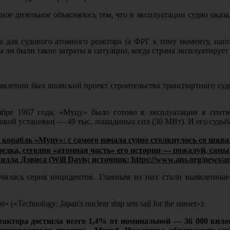
чное дизельное объяснялось тем, что в эксплуатации судно оказ
 для судового атомного реактора (а ФРГ к тому моменту, нап
ли были такие затраты в ситуации, когда страна эксплуатирует
влении был японский проект строительства транспортного судн
бре 1967 года, «Муцу» было готово к эксплуатации в сентя
ловой установки — 49 тыс. лошадиных сил (36 МВт). И его судьба
корабль «Муцу»: с самого начала судно столкнулось со шква
редка, сегодня «атомная часть» его истории — пожалуй, сам
а Дэвиса (Will Davis; источник: https://www.ans.org/news/arti
ючилась серия инцидентов. Главным из них стали выявленные 
Technology: Japan's nuclear ship sets sail for the sunset»):
еактора достигла всего 1,4% от номинальной — 36 000 кило