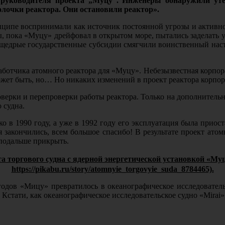
ь руководителя проекта „Муцу“. Инженеры обнаружили ут
лочки реактора. Они остановили реактор».
ринципе воспринимали как источник постоянной угрозы и активн
, пока «Муцу» дрейфовал в открытом море, пытались заделать 
 щедрые государственные субсидии смягчили воинственный настр
аботчика атомного реактора для «Муцу». Небезызвестная корпорац
жет быть, но… Но никаких изменений в проект реактора корпора
оверки и перепроверки работы реактора. Только на дополнител
 судна.
о в 1990 году, а уже в 1992 году его эксплуатация была приос
я закончились, всем большое спасибо! В результате проект ато
 подальше прикрыть.
а торгового судна с ядерной энергетической установкой «Муц
https://pikabu.ru/story/atomnyie_torgovyie_suda_8784465).
годов «Мицу» превратилось в океанографическое исследователь
Кстати, как океанографическое исследовательское судно «Mirai»