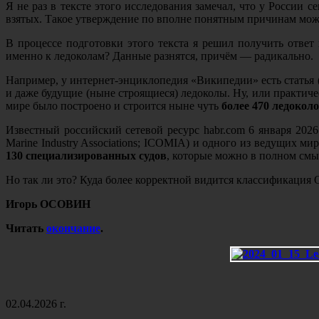
Я не раз в тексте этого исследования замечал, что у Росси
взятых. Такое утверждение по вполне понятным причинам мож
В процессе подготовки этого текста я решил получить ответ
именно к ледоколам? Данные разнятся, причём — радикально.
Например, у интернет-энциклопедия «Википедии» есть статья 
и даже будущие (ныне строящиеся) ледоколы. Ну, или практиче
мире было построено и строится ныне чуть
более 470 ледокол
Известный российский сетевой ресурс habr.com 6 января 202
Marine Industry Associations; ICOMIA) и одного из ведущих м
130 специализированных судов
, которые можно в полном смыс
Но так ли это? Куда более корректной видится классификаци
Игорь ОСОВИН
Читать
окончание
.
02.04.2026 г.