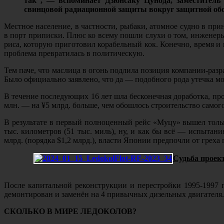
так“, — вспоминает Дзюнсаку Цунода, заместител
свинцовой радиационной защиты вокруг защитной обо
Местное население, в частности, рыбаки, атомное судно в п
в порт приписки. Плюс ко всему пошли слухи о том, инженеры
риса, которую приготовил корабельный кок. Конечно, время и
проблема превратилась в политическую.
Тем паче, что маслица в огонь подлила позиция компании-разр
Было официально заявлено, что да — подобного рода утечка мо
В течение последующих 16 лет шла бесконечная доработка, пр
млн. — на ¥5 млрд. больше, чем обошлось строительство самого
В результате в первый полноценный рейс «Муцу» вышел тольк
тыс. километров (51 тыс. миль), ну, и как бы всё — испытани
млрд. (порядка $1,2 млрд.), власти Японии предпочли от греха
Судьба проект
После капитальной реконструкции и перестройки 1995-1997 
демонтирован и заменён на 4 привычных дизельных двигателя. 
СКОЛЬКО В МИРЕ ЛЕДОКОЛОВ?