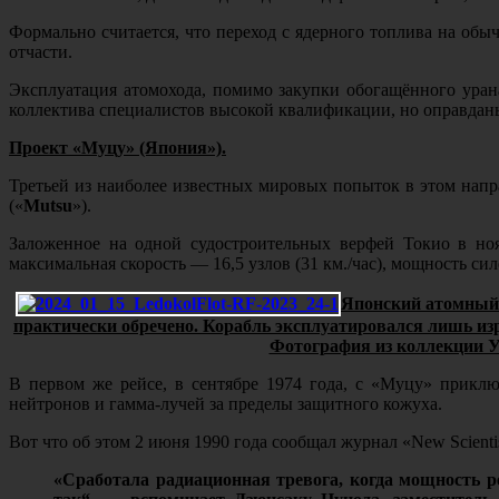
Формально считается, что переход с ядерного топлива на обы
отчасти.
Эксплуатация атомохода, помимо закупки обогащённого урана
коллектива специалистов высокой квалификации, но оправданы 
Проект «Муцу» (Япония»).
Третьей из наиболее известных мировых попыток в этом напра
(«
Mutsu
»).
Заложенное на одной судостроительных верфей Токио в ноя
максимальная скорость — 16,5 узлов (31 км./час), мощность си
Японский атомный 
практически обречено. Корабль эксплуатировался лишь из
Фотография из коллекции Уилл
В первом же рейсе, в сентябре 1974 года, с «Муцу» прикл
нейтронов и гамма-лучей за пределы защитного кожуха.
Вот что об этом 2 июня 1990 года сообщал журнал «New Scientist» («
«Сработала радиационная тревога, когда мощность р