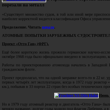
порезали на металл
«Существует множество судов, в той или иной мере приспос
наиболее корректной видится классификация Офиса управлен
Продолжение. Читать
начало
.
АТОМНЫЕ ПОПЫТКИ ЗАРУБЕЖНЫХ СУДОСТРОИТЕ
Проект «Отто Ган» (ФРГ).
Ещё более короткую жизнь прожило германское научно-исслед
октябре 1968 года было официально введено в эксплуатацию, к
Работы по проектированию атомохода начались в Западной Г
гражданском флоте.
Проект предполагал, что на одной заправке всего-то в 22 кг. 
первых четырёх лет эксплуатации, когда в 1972 году реактор
км.), побывав в 33 портах 22 стран без особых технических пр
Июнь 1
Но в 1979 году атомный реактор и двигатель «Отто Гана» был
меняло название, долгие годы ходило под флагом Либерии, а в 