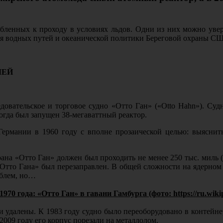
обленных к проходу в условиях льдов. Одни из них можно увер
ия водных путей и океанической политики Береговой охраны С
ЛЕЙ
овательское и торговое судно «Отто Ган» («Otto Hahn»). Суд
огда был запущен 38-мегаваттный реактор.
ермании в 1960 году с вполне прозаической целью: выяснить
урана «Отто Ган» должен был проходить не менее 250 тыс. миль 
 «Отто Гана» был перезаправлен. В общей сложности на ядерном 
облем, но…
970 года: «Отто Ган» в гавани Гамбурга (фото: https://ru.wiki
и удалены. К 1983 году судно было переоборудовано в контейн
2009 году его корпус порезали на металлолом.