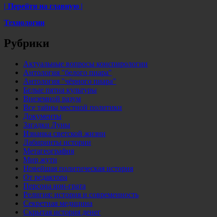
| Перейти на главную |
Технологии
Рубрики
Актуальные вопросы конспирологии
Антология "белого пиара"
Антология "чёрного пиара"
Белые пятна культуры
Внеземной разум
Все тайны местной политики
Документы
Загадки Луны
Изнанка светской жизни
Лабиринты истории
Метагеография
Мир жути
Новейшая политическая история
От редактора
Персона нон-грата
Религия: история и современность
Секретная медицина
Скрытая история денег