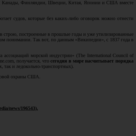
 чем Канады, Финляндии, Швеции, Китая, Японии и США вместе
отает судов, которые без каких-либо оговорок можно отнести
е в строю, построенные в прошлые годы и уже утилизированные
ном понимании. Так вот, по данным «Википедии», с 1837 года в
ссоциаций морской индустрии» (The International Council of
me.com, получается, что
сегодня в мире насчитывает порядка
х, так и ледокольно-транспортных).
еговой охраны США.
edia/news/196543).