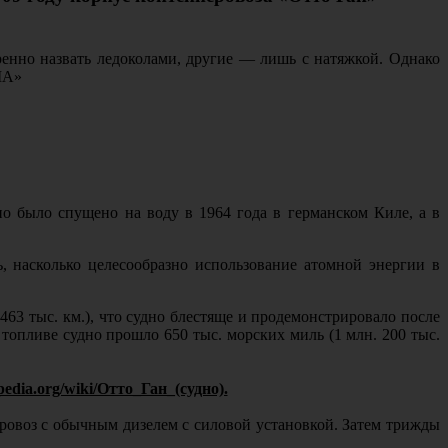
енно назвать ледоколами, другие — лишь с натяжкой. Однако
ША»
но было спущено на воду в 1964 года в германском Киле, а в
, насколько целесообразно использование атомной энергии в
(463 тыс. км.), что судно блестяще и продемонстрировало после
топливе судно прошло 650 тыс. морских миль (1 млн. 200 тыс.
pedia.org/wiki/Отто_Ган_(судно).
еровоз с обычным дизелем с силовой установкой. Затем трижды