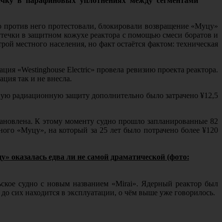
ечку в парафиновых уплотнениях между сегментами
о против него протестовали, блокировали возвращение «Муцу»
утечки в защитном кожухе реактора с помощью смеси боратов и
ой местного населения, но факт остаётся фактом: техническая
ия «Westinghouse Electric» провела ревизию проекта реактора.
ция так и не внесла.
ьную радиационную защиту дополнительно было затрачено ¥12,5
тановлена. К этому моменту судно прошло запланированные 82
много «Муцу», на который за 25 лет было потрачено более ¥120
у» оказалась едва ли не самой драматической (фото:
ское судно с новым названием «Mirai». Ядерный реактор был
 до сих находится в эксплуатации, о чём выше уже говорилось.