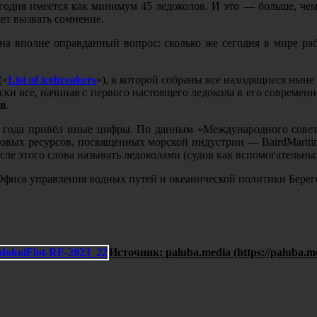
и сегодня имеется как минимум 45 ледоколов. И это — больше,
ет вызвать сомнение.
 на вполне оправданный вопрос: сколько же сегодня в мире раб
(«
List of icebreakers
»), в которой собраны все находящиеся нын
ски все, начиная с первого настоящего ледокола в его современ
ов
.
6 года привёл иные цифры. По данным «Международного совета а
ировых ресурсов, посвящённых морской индустрии — BairdMariti
ле этого слова называть ледоколами (судов как вспомогательны
я Офиса управления водных путей и океанической политики Бер
Источник: paluba.media (https://paluba.m