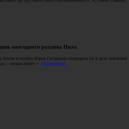
ставил сестру убить своего возлюбленного? А, самое главное,
день ежегодного разлива Нила
 Земли и полёта Юрия Гагарина) опередить их в деле освоения
сяца — немыслимо! »
[Прочитать]