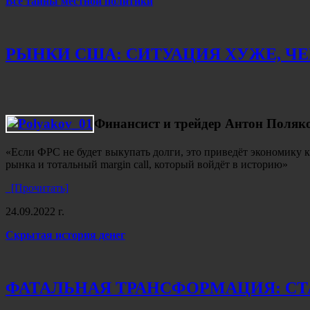
Все тайны местной политики
РЫНКИ США: СИТУАЦИЯ ХУЖЕ, ЧЕМ
Финансист и трейдер Антон Поляк
«Если ФРС не будет выкупать долги, это приведёт экономику 
рынка и тотальный margin call, который войдёт в историю»
[Прочитать]
24.09.2022 г.
Скрытая история денег
ФАТАЛЬНАЯ ТРАНСФОРМАЦИЯ: СТ