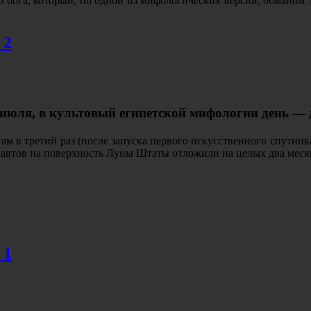
бога, который, по одной из мифологических версий, обманом за
 2
 июля, в культовый египетской мифологии день — 
м в третий раз (после запуска первого искусственного спутника
ронавтов на поверхность Луны Штаты отложили на целых два ме
 1