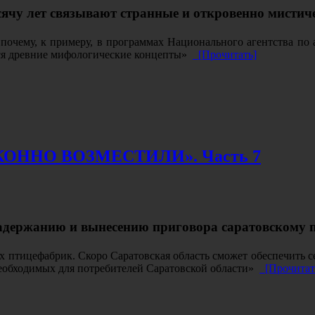
сячу лет связывают странные и откровенно мистиче
 почему, к примеру, в программах Национального агентства п
ся древние мифологические концепты»
[Прочитать]
ННО ВОЗМЕСТИЛИ». Часть 7
к задержанию и вынесению приговора саратовском
птицефабрик. Скоро Саратовская область сможет обеспечить себ
еобходимых для потребителей Саратовской области»
[Прочитат