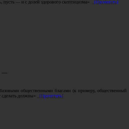
ь, пусть — и с долей здорового скептицизма»
[Прочитать]
а —
я базовыми общественными благами (к примеру, общественный
ку сделать должны»
[Прочитать]