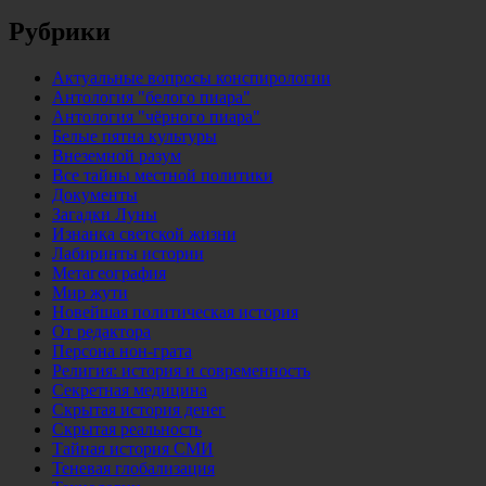
Рубрики
Актуальные вопросы конспирологии
Антология "белого пиара"
Антология "чёрного пиара"
Белые пятна культуры
Внеземной разум
Все тайны местной политики
Документы
Загадки Луны
Изнанка светской жизни
Лабиринты истории
Метагеография
Мир жути
Новейшая политическая история
От редактора
Персона нон-грата
Религия: история и современность
Секретная медицина
Скрытая история денег
Скрытая реальность
Тайная история СМИ
Теневая глобализация