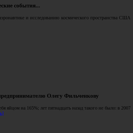
ские события...
о аэронавтике и исследованию космического пространства США
у предпринимателю Олегу Фильченкову
я яйцом на 165%; лет пятнадцать назад такого не было: в 2007
ь]