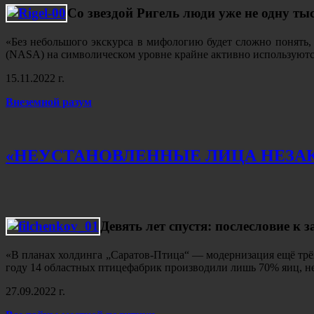
Со звездой Ригель люди уже не одну ты
«Без небольшого экскурса в мифологию будет сложно понять,
(NASA) на символическом уровне крайне активно используют
15.11.2022 г.
Внеземной разум
«НЕУСТАНОВЛЕННЫЕ ЛИЦА НЕЗАКО
Девять лет спустя: послесловие 
«В планах холдинга „Саратов-Птица“ — модернизация ещё трёх 
году 14 областных птицефабрик производили лишь 70% яиц, н
27.09.2022 г.