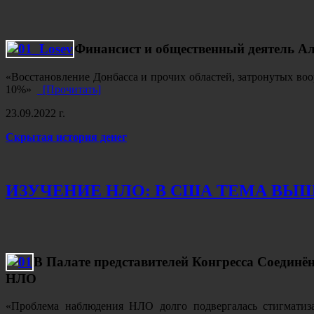
Финансист и общественный деятель Ал
«Восстановление Донбасса и прочих областей, затронутых в
10%»
[Прочитать]
23.09.2022 г.
Скрытая история денег
ИЗУЧЕНИЕ НЛО: В США ТЕМА ВЫ
В Палате представителей Конгресса Соединё
НЛО
«Проблема наблюдения НЛО долго подвергалась стигматиз