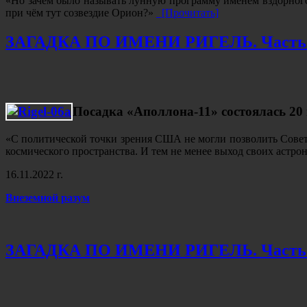
«Но зачем было называть лунную программу именем вздорного 
при чём тут созвездие Орион?»
[Прочитать]
ЗАГАДКА ПО ИМЕНИ РИГЕЛЬ. Часть
Посадка «Аполлона-11» состоялась 20
«С политической точки зрения США не могли позволить Совета
космического пространства. И тем не менее выход своих аст
16.11.2022 г.
Внеземной разум
ЗАГАДКА ПО ИМЕНИ РИГЕЛЬ. Часть