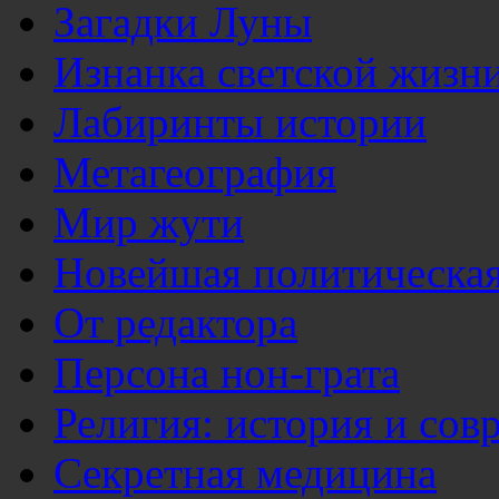
Загадки Луны
Изнанка светской жизн
Лабиринты истории
Метагеография
Мир жути
Новейшая политическая
От редактора
Персона нон-грата
Религия: история и сов
Секретная медицина