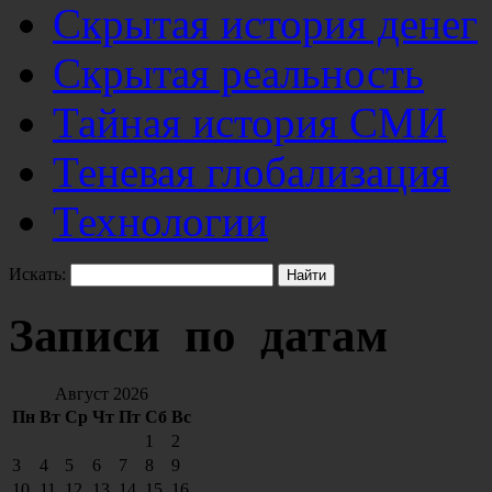
Скрытая история денег
Скрытая реальность
Тайная история СМИ
Теневая глобализация
Технологии
Искать:
Записи по датам
Август 2026
Пн
Вт
Ср
Чт
Пт
Сб
Вс
1
2
3
4
5
6
7
8
9
10
11
12
13
14
15
16